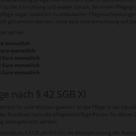
n zu der Einrichtung und wieder zurück. Bei einem Pflegeg
pflege sogar zusätzlich zu ambulanten Pflegesachleistungen
uch genommen werden, ohne dass eine Anrechnung auf dies
erzeit bei:
 monatlich
ro monatlich
uro monatlich
uro monatlich
uro monatlich
ege nach § 42 SGB XI
jährlich für acht Wochen gewährt. Ist die Pflege in der häu
oder Krankheit) kann die pflegebedürftige Person für diesen 
ung untergebracht werden.
 von bis zu 1.612€ jährlich für die Beanspruchung der Kur