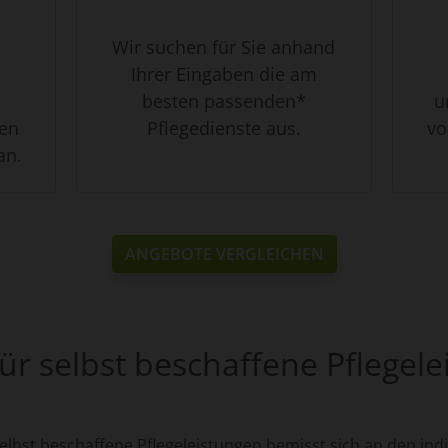
Wir suchen für Sie anhand
Ihrer Eingaben die am
besten passenden*
u
ben
Pflegedienste aus.
vo
an.
ANGEBOTE VERGLEICHEN
für selbst beschaffene Pflegel
elbst beschaffene Pflegeleistungen bemisst sich an den ind