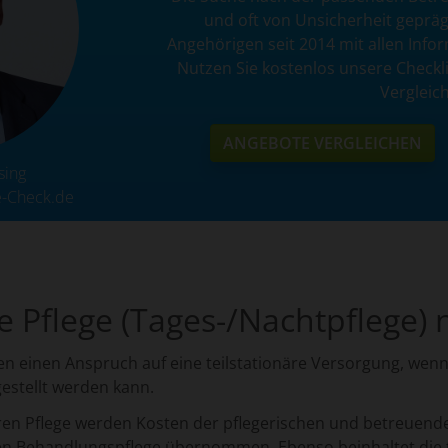
und oft von Unsicherheit gepräg
Angehörigen seit 2014 mit allen Inf
Nutzen Sie kostenlos unsere Checkl
Vergleich
ANGEBOTE VERGLEICHEN
sing
e-Check.de
re Pflege (Tages-/Nachtpflege) 
n einen Anspruch auf eine teilstationäre Versorgung, wenn
estellt werden kann.
ären Pflege werden Kosten der pflegerischen und betreue
n Behandlungspflege übernommen. Ebenso beinhaltet die te