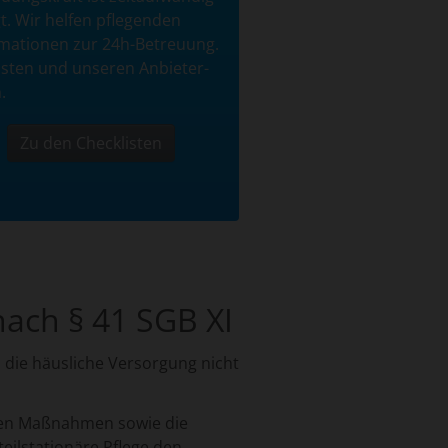
t. Wir helfen pflegenden
ormationen zur 24h-Betreuung.
isten und unseren Anbieter-
.
Zu den Checklisten
nach § 41 SGB XI
 die häusliche Versorgung nicht
nden Maßnahmen sowie die
ilstationäre Pflege den