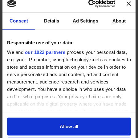
Die Suche nach der passenden Betreuungskraft ist
zeitaufwändig und oft von Unsicherheit geprägt. Wir
helfen pflegenden Angehörigen seit 2014 mit allen
Consent
Details
Ad Settings
About
Informationen zur 24h-Betreuung. Nutzen Sie
kostenlos unsere Checklisten und unseren Anbieter-
Vergleich.
Responsible use of your data
We and
our 1022 partners
process your personal data,
e.g. your IP-number, using technology such as cookies to
store and access information on your device in order to
serve personalized ads and content, ad and content
Dr. Christian Holsing
measurement, audience research and services
Gründer von 24h-Pflege-Check.de
development. You have a choice in who uses your data
and for what purposes. Your privacy choices are only
applicable on this digital property where you have made
ANGEBOTE VERGLEICHEN
Zu den Checklisten
your choices. You can change or withdraw your consent
any time from the Cookie Declaration or by clicking on
the Privacy trigger icon.
Allow all