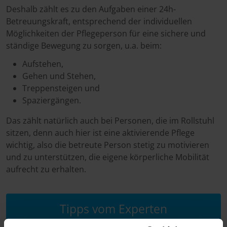
Deshalb zählt es zu den Aufgaben einer 24h-
Betreuungskraft, entsprechend der individuellen
Möglichkeiten der Pflegeperson für eine sichere und
ständige Bewegung zu sorgen, u.a. beim:
Aufstehen,
Gehen und Stehen,
Treppensteigen und
Spaziergängen.
Das zählt natürlich auch bei Personen, die im Rollstuhl
sitzen, denn auch hier ist eine aktivierende Pflege
wichtig, also die betreute Person stetig zu motivieren
und zu unterstützen, die eigene körperliche Mobilität
aufrecht zu erhalten.
Tipps vom Experten