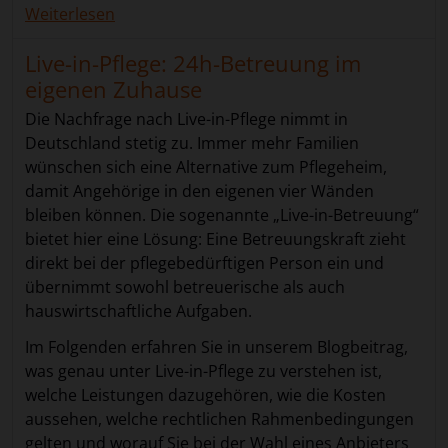
may combine it with other information that you’ve
Weiterlesen
andere wichtige Aspekte in der Betreuung und
provided to them or that they’ve collected from your use
Grundpflege.
of their services.
Live-in-Pflege: 24h-Betreuung im
Legale Beschäftigung gemäß Entsendegesetz
eigenen Zuhause
Viele Jahre lang führte diese Art der Seniorenpflege und
Die Nachfrage nach Live-in-Pflege nimmt in
-betreuung ein Schattendasein. Grund dafür waren die
Deutschland stetig zu. Immer mehr Familien
unklaren rechtlichen Umstände und die damit
wünschen sich eine Alternative zum Pflegeheim,
verbundenen Risiken. Seit dem Inkrafttreten der EU-
damit Angehörige in den eigenen vier Wänden
Entsenderichtlinie ist dies aber Vergangenheit. Durch
bleiben können. Die sogenannte „Live-in-Betreuung“
die klare Definition der Bedingungen bei der
bietet hier eine Lösung: Eine Betreuungskraft zieht
Entsendung von Arbeitnehmern im Raum der
direkt bei der pflegebedürftigen Person ein und
Europäischen Union, gibt es seit 1997 absolute
übernimmt sowohl betreuerische als auch
Rechtssicherheit – und ein konstantes Wachstum im
hauswirtschaftliche Aufgaben.
Bereich der 24h-Pflege zu Hause.
Im Folgenden erfahren Sie in unserem Blogbeitrag,
Dabei müssen sich die Pflegehaushalte nicht mal um die
was genau unter Live-in-Pflege zu verstehen ist,
Einhaltung der von der EU definierten Richtlinien
welche Leistungen dazugehören, wie die Kosten
kümmern. Vermittlungsagenturen, die in Deutschland
aussehen, welche rechtlichen Rahmenbedingungen
ansässig sind und mit den Dienstleistern im
gelten und worauf Sie bei der Wahl eines Anbieters