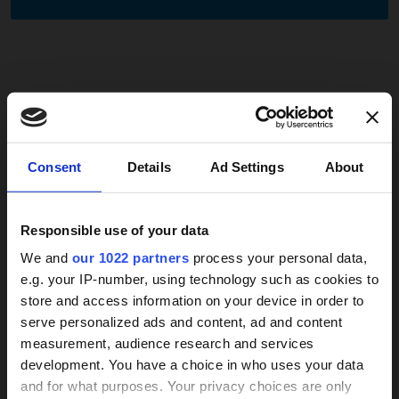
24 Stunden Pflege
Wie Sie mit unserer Hilfe eine Pflegekraft aus Polen
×
Consent
Details
Ad Settings
About
finden
Pflegebedürftigen Personen den Verbleib im eigenen
Haus zu ermöglichen, kostet viel Zeit, Kraft und Arbeit.
Responsible use of your data
Die Betreuung ist mit wachsendem Pflegebedarf mit
We and
our 1022 partners
process your personal data,
großen Entbehrungen verbunden. Schließlich ist nicht
e.g. your IP-number, using technology such as cookies to
nur die Grundpflege zu leisten: Haushalt, medizinische
store and access information on your device in order to
Versorgung und Mobilisierung bei hohem Pflegegrad
24h-Betreuungskraft
serve personalized ads and content, ad and content
zehren an den Kräften pflegender Familienmitglieder.
measurement, audience research and services
gesucht?
Trotz der eigenen Arbeit und Fürsorge, fühlen sie sich
development. You have a choice in who uses your data
nicht sicher und wünschen sich eine umfangreichere
and for what purposes. Your privacy choices are only