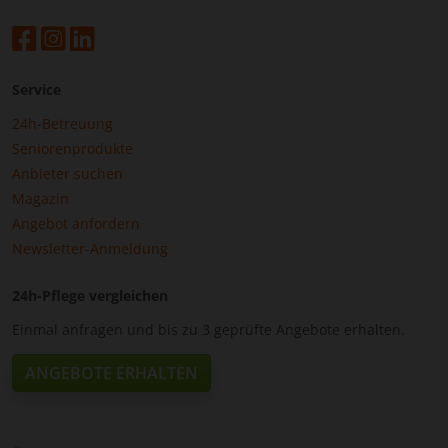
und somit wieder mehr Zeit für die
zwischenmenschliche Betreuung der geliebten Person
haben.
Service
24h-Betreuung
Seniorenprodukte
Anbieter suchen
Magazin
Angebot anfordern
Newsletter-Anmeldung
24h-Pflege vergleichen
Einmal anfragen und bis zu 3 geprüfte Angebote erhalten.
ANGEBOTE ERHALTEN