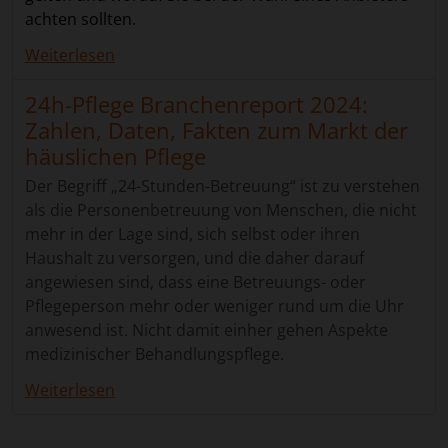
osteuropäischen Raum kooperieren, kümmern sich um
achten sollten.
die Beantragung des wichtigen A1-Formulars und alle
Weiterlesen
weiteren relevanten Unterlagen. Sie erfassen den
Pflegebedarf sowie die Wünsche des Auftraggebers und
24h-Pflege Branchenreport 2024:
schlagen auf der Grundlage dann passende
Zahlen, Daten, Fakten zum Markt der
Betreuungskräfte vor. Kommt es zu einer Einigung,
häuslichen Pflege
organisieren sie auch die Anreise des Pflegepersonals
und wickeln die Abrechnung ab. Die Familien sorgen
Der Begriff „24-Stunden-Betreuung“ ist zu verstehen
lediglich für Kost und Logis – bestenfalls bekommt die
als die Personenbetreuung von Menschen, die nicht
Kraft ein Zimmer im Haus oder der Wohnung des
mehr in der Lage sind, sich selbst oder ihren
pflegebedürftigen Angehörigen. Ein weiterer Vorteil für
Haushalt zu versorgen, und die daher darauf
die deutschen Verbraucher: Dadurch, dass die Kräfte
angewiesen sind, dass eine Betreuungs- oder
weiterhin bei dem Arbeitgeber in ihrem Heimatland
Pflegeperson mehr oder weniger rund um die Uhr
angestellt bleiben, müssen auch nur dort die
anwesend ist. Nicht damit einher gehen Aspekte
Sozialabgaben geleistet werden. Das macht sich bei den
medizinischer Behandlungspflege.
Kosten bemerkbar, spart viele hundert Euro – und
Weiterlesen
macht die 24 Stunden Pflege zu einer oft günstigeren
Alternative zum Pflegeheim. Im Alter gut Zuhause leben