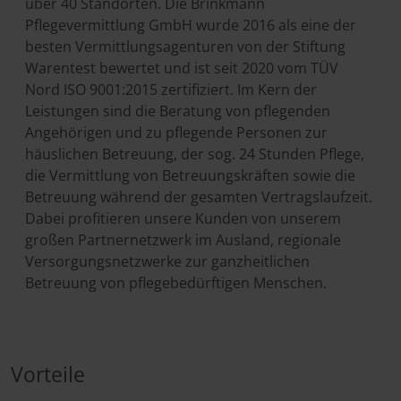
über 40 Standorten. Die Brinkmann
our social media, advertising and analytics partners who
Pflegevermittlung GmbH wurde 2016 als eine der
may combine it with other information that you’ve
besten Vermittlungsagenturen von der Stiftung
provided to them or that they’ve collected from your use
Warentest bewertet und ist seit 2020 vom TÜV
of their services.
Nord ISO 9001:2015 zertifiziert. Im Kern der
Leistungen sind die Beratung von pflegenden
Angehörigen und zu pflegende Personen zur
häuslichen Betreuung, der sog. 24 Stunden Pflege,
die Vermittlung von Betreuungskräften sowie die
Betreuung während der gesamten Vertragslaufzeit.
Dabei profitieren unsere Kunden von unserem
großen Partnernetzwerk im Ausland, regionale
Versorgungsnetzwerke zur ganzheitlichen
Betreuung von pflegebedürftigen Menschen.
Vorteile