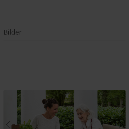
Bilder
Zurück
Wei