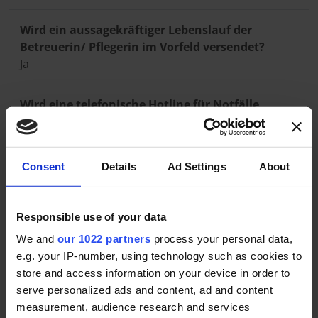
Wird ein aussagekräftiger Lebenslauf der
Betreuerin/ Pflegerin im Vorfeld versendet?
Ja
Wird eine telefonische Hotline für Notfälle
außerhalb der Geschäftszeiten angeboten?
Ja
Betreuungskräfte stammen aus:
Consent
Details
Ad Settings
About
Bulgarien
Litauen
Responsible use of your data
Polen
Rumänien
We and
our 1022 partners
process your personal data,
Slowakei
e.g. your IP-number, using technology such as cookies to
store and access information on your device in order to
serve personalized ads and content, ad and content
Ist auch stundenweise Betreuung möglich?
measurement, audience research and services
Nein