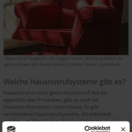
Hausnotruf Vergleich: Wir zeigen Ihnen, welche Anbieter es
gibt und was der Dienst kostet.© Rainer Sturm / pixelio.de
Welche Hausnotrufsysteme gibt es?
Hausnotruf ist nicht gleich Hausnotruf! Wie bei
eigentlich allen Produkten, gibt es auch bei
Hausnotrufsystemen Unterschiede. Es gibt
verschiedene Hausnotrufsysteme, die entwickelt
wurden, um Menschen in Notsituationen zu
unterstützen und schnelle Hilfe zu gewährleisten. Hier