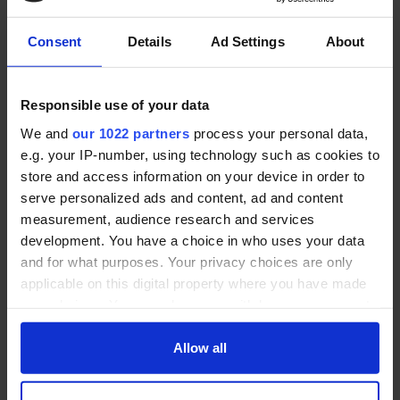
sind einige gängige Typen von Hausnotrufsystemen:
Klassisches Hausnotrufsystem: Dies ist die
Consent
Details
Ad Settings
About
grundlegende Form eines Hausnotrufsystems. Es
umfasst ein Basisgerät, das mit einem Notrufknopf
oder einem Anhänger mit Notrufknopf verbunden
Responsible use of your data
ist. Im Notfall drückt die Person den Knopf, um Hilfe
We and
our 1022 partners
process your personal data,
anzufordern. Das Basisgerät leitet den Notruf an
e.g. your IP-number, using technology such as cookies to
eine Überwachungsstelle weiter, die entsprechende
store and access information on your device in order to
Maßnahmen einleitet.
serve personalized ads and content, ad and content
measurement, audience research and services
Mobile Hausnotrufsysteme: Diese Systeme bieten
development. You have a choice in who uses your data
Mobilität und Schutz außerhalb des Hauses. Sie
and for what purposes. Your privacy choices are only
umfassen tragbare Notrufknöpfe, die über eine
applicable on this digital property where you have made
drahtlose Verbindung mit der Basisstation im Haus
your choices. You can change or withdraw your consent
verbunden sind. Dies ermöglicht es Benutzern, Hilfe
any time from the Cookie Declaration or by clicking on
anzufordern, wenn sie sich außerhalb des Hauses
the Privacy trigger icon.
Allow all
befinden.
Hausnotruf-Apps: Moderne Smartphones können
If you allow, we would also like to: