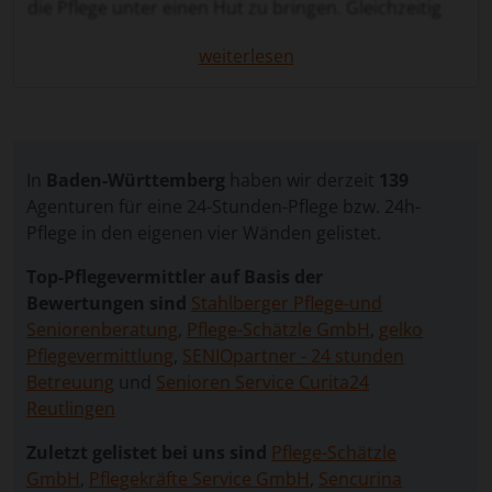
die Pflege unter einen Hut zu bringen. Gleichzeitig
möchten sie sicherstellen, dass ihre Liebsten in
weiterlesen
einer Umgebung bleiben, die ihnen vertraut ist. Die
24 Stunden Pflege in Weinsberg bietet hierfür eine
ideale Lösung.
Bei dieser Betreuungsform lebt eine erfahrene
Pflegekraft direkt im Haushalt der pflegebedürftigen
In
Baden-Württemberg
haben wir derzeit
139
Person. Sie ist rund um die Uhr verfügbar,
Agenturen für eine 24-Stunden-Pflege bzw. 24h-
übernimmt pflegerische Aufgaben, unterstützt im
Pflege in den eigenen vier Wänden gelistet.
Alltag und schenkt persönliche Zuwendung. So
Top-Pflegevermittler auf Basis der
können Pflegebedürftige weiterhin in ihrem Zuhause
Bewertungen sind
Stahlberger Pflege-und
verbleiben, während Angehörige die Gewissheit
Seniorenberatung
,
Pflege-Schätzle GmbH
,
gelko
haben, dass ihre Liebsten jederzeit gut versorgt
Pflegevermittlung
,
SENIOpartner - 24 stunden
sind.
Betreuung
und
Senioren Service Curita24
Über unser Vergleichsportal haben Sie die
Reutlingen
Möglichkeit, kostenlos und unverbindlich eine
Zuletzt gelistet bei uns sind
Pflege-Schätzle
Anfrage zu stellen. Ihre Angaben werden an geprüfte
GmbH
,
Pflegekräfte Service GmbH
,
Sencurina
Vermittlungsagenturen weitergeleitet, die Ihnen