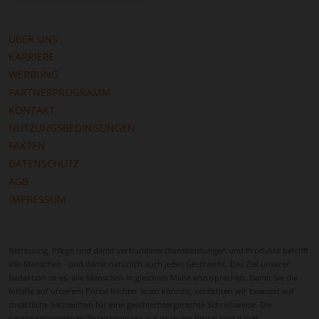
Krankenhäuser sorgen für zusätzliche Sicherheit.
Betreuungskräfte können ihre Schützlinge zu
ÜBER UNS
Arztterminen begleiten, Rezepte besorgen oder
KARRIERE
Einkäufe erledigen. Die gute Infrastruktur erleichtert
WERBUNG
den Alltag und gibt den pflegenden Angehörigen ein
PARTNERPROGRAMM
beruhigendes Gefühl.
KONTAKT
Zudem bietet Weinsberg zahlreiche Möglichkeiten
NUTZUNGSBEDINGUNGEN
zur Freizeitgestaltung und sozialen Teilhabe. Parks,
FAKTEN
Grünflächen, kulturelle Angebote und
DATENSCHUTZ
Veranstaltungen laden zu Bewegung und
AGB
Begegnungen ein. Betreuungskräfte können
IMPRESSUM
gemeinsam mit den Pflegebedürftigen Aktivitäten
planen – von Spaziergängen durch die Altstadt bis
zu Besuchen von kulturellen Highlights. Dies fördert
Betreuung, Pflege und damit verbundene Dienstleistungen und Produkte betrifft
körperliche Fitness, geistige Aktivität und
alle Menschen - und damit natürlich auch jedes Geschlecht. Das Ziel unserer
emotionales Wohlbefinden.
Redaktion ist es, alle Menschen in gleichem Maße anzusprechen. Damit Sie die
Inhalte auf unserem Portal leichter lesen können, verzichten wir bewusst auf
Die Stadt zeichnet sich durch ein starkes
zusätzliche Satzzeichen für eine geschlechtergerechte Schreibweise. Die
personenbezogenen Bezeichnungen auf unserem Portal sind daher