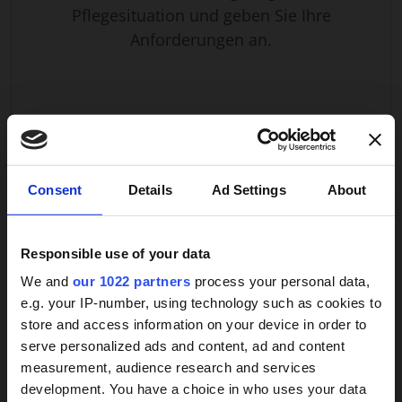
Pflegesituation und geben Sie Ihre
Diensten, die nur zu bestimmten Uhrzeiten
Anforderungen an.
kommen, ist die Betreuungskraft rund um die Uhr
verfügbar. Dies gewährleistet schnelle Reaktionen
bei Notfällen, gesundheitlichen Problemen oder
akuter Hilfsbedürftigkeit.
Ein weiterer wichtiger Aspekt ist die Vertrautheit der
Umgebung. Das eigene Zuhause ist nicht nur ein
VERSTANDEN! ANGEBOTE ERHALTEN
Wohnort, sondern ein Ort voller Erinnerungen und
×
Consent
Details
Ad Settings
About
emotionaler Sicherheit. Gerade für ältere Menschen
oder Menschen mit Demenz ist es von großer
Bedeutung, in der vertrauten Umgebung bleiben zu
Responsible use of your data
können. Dies steigert das Wohlbefinden, reduziert
We and
our 1022 partners
process your personal data,
Weitere Services
Ängste und fördert die Selbstständigkeit.
e.g. your IP-number, using technology such as cookies to
Die Aufgaben einer 24-Stunden-Betreuungskraft
store and access information on your device in order to
24h-Betreuungskraft
sind vielfältig und werden individuell an die
serve personalized ads and content, ad and content
Bedürfnisse der Pflegebedürftigen angepasst. Sie
measurement, audience research and services
gesucht?
reichen von Hilfe bei der Körperpflege, beim An- und
development. You have a choice in who uses your data