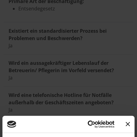
Primäre Art der Beschäftigung:
Entsendegesetz
Existiert ein standardisierter Prozess bei
Problemen und Beschwerden?
Ja
Wird ein aussagekräftiger Lebenslauf der
Betreuerin/ Pflegerin im Vorfeld versendet?
Ja
Wird eine telefonische Hotline für Notfälle
außerhalb der Geschäftszeiten angeboten?
Ja
Betreuungskräfte stammen aus:
Bulgarien
Polen