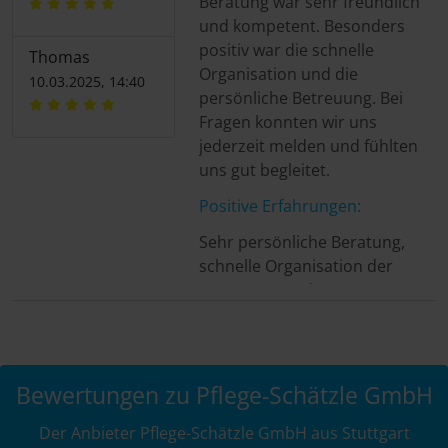
Beratung war sehr freundlich
und kompetent. Besonders
positiv war die schnelle
Thomas
Organisation und die
10.03.2025, 14:40
persönliche Betreuung. Bei
Fragen konnten wir uns
jederzeit melden und fühlten
uns gut begleitet.
Positive Erfahrungen:
Sehr persönliche Beratung,
schnelle Organisation der
Betreuung und transparente
Abläufe. Wir hatten jederzeit
einen Ansprechpartner und
fühlten uns gut unterstützt.
Bewertungen zu Pflege-Schätzle GmbH
Negative Erfahrungen:
Der Anbieter Pflege-Schätzle GmbH aus Stuttgart
Bisher keine negativen