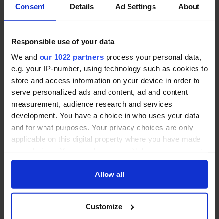
Consent
Details
Ad Settings
About
Rumänien
Slowakei
Tschechien
Responsible use of your data
We and
our 1022 partners
process your personal data,
Ist auch stundenweise Betreuung möglich?
e.g. your IP-number, using technology such as cookies to
Ja
store and access information on your device in order to
serve personalized ads and content, ad and content
Ist ein unverbindliches Telefonat im Vorfeld der
measurement, audience research and services
Beschäftigung mit der Betreuerin / Pflegerin
development. You have a choice in who uses your data
möglich?
and for what purposes. Your privacy choices are only
Ja
applicable on this digital property where you have made
your choices. You can change or withdraw your consent
any time from the Cookie Declaration or by clicking on
Mitglied in folgenden Verbänden:
the Privacy trigger icon.
Allow all
Verband für häusliche Betreuung und Pflege
e.V. (VHBP)
If you allow, we would also like to:
Customize
Collect information about your geographical