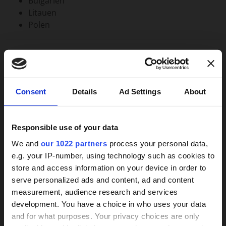
Bulgarien
Litauen
Polen
Ist auch stundenweise Betreuung möglich?
Nein
×
Consent
Details
Ad Settings
About
Ist ein unverbindliches Telefonat im Vorfeld der
Beschäftigung mit der Betreuerin / Pflegerin
möglich?
Responsible use of your data
Ja
We and
our 1022 partners
process your personal data,
e.g. your IP-number, using technology such as cookies to
store and access information on your device in order to
Weitere Infos
24h-Betreuungskraft
serve personalized ads and content, ad and content
measurement, audience research and services
gesucht?
development. You have a choice in who uses your data
Für Angehörige und Betroffene stellt die
and for what purposes. Your privacy choices are only