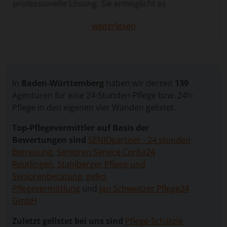
professionelle Lösung. Sie ermöglicht es
pflegebedürftigen Menschen, in ihrer vertrauten
weiterlesen
Umgebung zu bleiben, während sie rund um die Uhr
betreut werden.
Bei dieser Betreuungsform zieht eine qualifizierte
Pflegekraft in den Haushalt ein und begleitet den
Alltag der pflegebedürftigen Person dauerhaft.
In
Baden-Württemberg
haben wir derzeit
139
Neben der körperlichen Pflege bietet die
Agenturen für eine 24-Stunden-Pflege bzw. 24h-
Betreuungskraft emotionale Unterstützung,
Pflege in den eigenen vier Wänden gelistet.
Gesellschaft und eine zuverlässige Präsenz. Diese
Top-Pflegevermittler auf Basis der
Nähe schafft Sicherheit, Orientierung und eine hohe
Bewertungen sind
SENIOpartner - 24 stunden
Lebensqualität – sowohl für die betreute Person als
Betreuung
,
Senioren Service Curita24
auch für die Angehörigen.
Reutlingen
,
Stahlberger Pflege-und
Unser Vergleichsportal unterstützt Sie dabei,
Seniorenberatung
,
gelko
kostenlos und unverbindlich passende Angebote
Pflegevermittlung
und
Jan Schweitzer Pflege24
von geprüften Vermittlungsagenturen zu erhalten.
GmbH
Sie geben nur wenige Angaben zur Pflegesituation
Zuletzt gelistet bei uns sind
Pflege-Schätzle
an, und wir leiten Ihre Anfrage an erfahrene