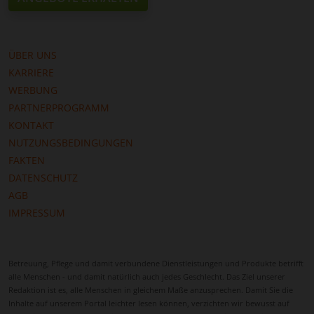
abwechslungsreich zu gestalten. Betreuungskräfte
können gezielt Programme entwickeln, die
Lebensfreude, geistige Anregung und soziale
Teilhabe fördern.
ÜBER UNS
KARRIERE
Die persönliche Atmosphäre von Langenburg ist ein
WERBUNG
weiterer Vorteil. Als überschaubare Stadt ist
PARTNERPROGRAMM
Langenburg geprägt von nachbarschaftlicher
KONTAKT
Unterstützung und engem Zusammenhalt, was die
NUTZUNGSBEDINGUNGEN
Integration der Betreuungskraft erleichtert. Schnell
FAKTEN
wird sie ein vertrauter Bestandteil des Alltags,
DATENSCHUTZ
während Angehörige die Sicherheit haben, dass ihr
AGB
Familienmitglied gut versorgt ist.
IMPRESSUM
Auch für Angehörige bringt die Betreuung in
Langenburg Vorteile. Die gute Erreichbarkeit
ermöglicht regelmäßige Besuche, enge Abstimmung
Betreuung, Pflege und damit verbundene Dienstleistungen und Produkte betrifft
mit der Pflegekraft und aktive Beteiligung am Alltag
alle Menschen - und damit natürlich auch jedes Geschlecht. Das Ziel unserer
des Pflegebedürftigen. So entsteht ein
Redaktion ist es, alle Menschen in gleichem Maße anzusprechen. Damit Sie die
Inhalte auf unserem Portal leichter lesen können, verzichten wir bewusst auf
harmonisches Zusammenspiel von Familie,