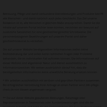
Eine angenehme Umgebung trägt maßgeblich dazu
bei, dass Betreuungskräfte motiviert bleiben und
Betreuung, Pflege und damit verbundene Dienstleistungen und Produkte betrifft
eine stabile, vertrauensvolle Beziehung zu den
alle Menschen - und damit natürlich auch jedes Geschlecht. Das Ziel unserer
pflegebedürftigen Personen aufbauen können.
Redaktion ist es, alle Menschen in gleichem Maße anzusprechen. Damit Sie die
Inhalte auf unserem Portal leichter lesen können, verzichten wir bewusst auf
Auch die Nähe zu Familienangehörigen spielt eine
zusätzliche Satzzeichen für eine geschlechtergerechte Schreibweise. Die
Rolle. Die zentrale Lage Kehls und die gute
personenbezogenen Bezeichnungen auf unserem Portal sind daher
Verkehrsanbindung ermöglichen regelmäßige
geschlechtsneutral zu verstehen.
Besuche und den engen Austausch mit der
Die auf unserer Website bereitgestellten Informationen stellen keine
Betreuungskraft. So entsteht ein harmonisches
Rechtsberatung dar und sollen keine rechtlichen Fragen oder Probleme
Zusammenspiel zwischen Familie, Pflegekraft und
behandeln, die im individuellen Fall auftreten können. Die Informationen auf
betreuter Person – eine Basis für Sicherheit,
dieser Website sind allgemeiner Natur und dienen ausschließlich zu
Informationszwecken. Wir weisen ausdrücklich darauf hin, dass die
Vertrauen und Lebensqualität.
bereitgestellten Informationen keine anwaltliche Beratung ersetzen können.
Die 24 Stunden Pflege in Kehl verbindet somit
* Wir arbeiten ausschließlich mit seriösen und geprüften Partnern zusammen.
fachliche Kompetenz, persönliche Zuwendung und
Bei erfolgreicher Vermittlung Ihrer Anfrage an einen Partner wird 24h-pflege-
organisatorische Sicherheit. Sie ermöglicht
check.de von diesem angemessen vergütet.
pflegebedürftigen Menschen, ihr Leben in der
** Die auf dieser Website geäußerten Meinungen, Ratschläge oder
vertrauten Umgebung fortzuführen, und schenkt
Repräsentationen in Testimonials oder Kundenbewertungen sind die der
Angehörigen die nötige Entlastung und Sicherheit.
jeweiligen Autoren und nicht die des Unternehmens. Die Care Platforms GmbH