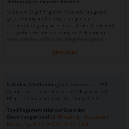
Betreuung im eigenen Zuhause
Wenn ein Angehöriger im Alter oder aufgrund
gesundheitlicher Einschränkungen auf
Unterstützung angewiesen ist, stehen Familien oft
vor großen Herausforderungen. Viele möchten
ihren Liebsten nicht in ein Pflegeheim geben,
sondern wünschen sich eine Betreuung, die Nähe,
weiterlesen
Sicherheit und professionelle Unterstützung
miteinander vereint. Die 24 Stunden Pflege in Kehl
bietet hierfür eine ideale Lösung. Sie ermöglicht eine
individuelle, rund-um-die-Uhr-Betreuung im eigenen
Zuhause, angepasst an die persönlichen Bedürfnisse
In
Baden-Württemberg
haben wir derzeit
139
und Wünsche der pflegebedürftigen Person.
Agenturen für eine 24-Stunden-Pflege bzw. 24h-
Über unser Vergleichsportal können Sie
Pflege in den eigenen vier Wänden gelistet.
unkompliziert und kostenlos eine Anfrage stellen.
Top-Pflegevermittler auf Basis der
Wir vermitteln selbst keine Betreuungskräfte,
Bewertungen sind
SENIOpartner - 24 stunden
sondern leiten Ihre Angaben an geprüfte
Betreuung
,
Senioren Service Curita24
Vermittlungsagenturen weiter, die auf die 24-