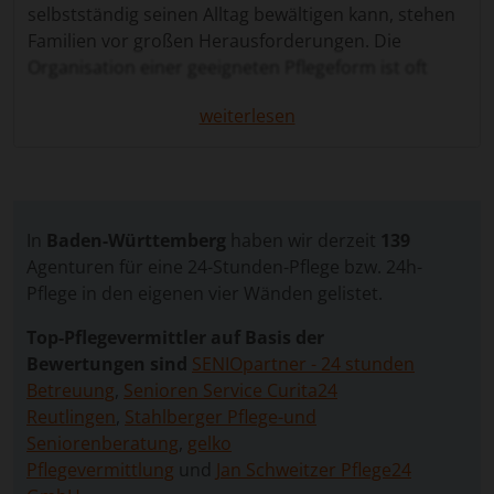
selbstständig seinen Alltag bewältigen kann, stehen
Familien vor großen Herausforderungen. Die
Organisation einer geeigneten Pflegeform ist oft
zeitaufwendig, emotional belastend und erfordert
weiterlesen
umfassendes Wissen über rechtliche,
organisatorische und finanzielle Aspekte. Viele
pflegende Angehörige wünschen sich, dass ihre
Liebsten in ihrem vertrauten Zuhause bleiben
können und gleichzeitig rund um die Uhr
In
Baden-Württemberg
haben wir derzeit
139
professionell unterstützt werden.
Agenturen für eine 24-Stunden-Pflege bzw. 24h-
Die 24 Stunden Pflege in Heidenheim an der Brenz
Pflege in den eigenen vier Wänden gelistet.
bietet hierfür eine ideale Lösung. Sie ermöglicht eine
Top-Pflegevermittler auf Basis der
kontinuierliche, persönliche Betreuung direkt im
Bewertungen sind
SENIOpartner - 24 stunden
eigenen Zuhause, die individuell auf die Bedürfnisse
Betreuung
,
Senioren Service Curita24
der pflegebedürftigen Person abgestimmt ist. So
Reutlingen
,
Stahlberger Pflege-und
können ältere Menschen ihre Selbstständigkeit
Seniorenberatung
,
gelko
weitgehend bewahren und erhalten gleichzeitig die
Pflegevermittlung
und
Jan Schweitzer Pflege24
notwendige Unterstützung in allen