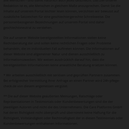
alle Menschen - und damit natürlich auch jedes Geschlecht. Das Ziel unserer
Versorgung zu gewährleisten.
Redaktion ist es, alle Menschen in gleichem Maße anzusprechen. Damit Sie die
Inhalte auf unserem Portal leichter lesen können, verzichten wir bewusst auf
Auch das soziale Umfeld in Heidenheim an der
zusätzliche Satzzeichen für eine geschlechtergerechte Schreibweise. Die
Brenz ist ein wichtiger Faktor. Die Stadt ist bekannt
personenbezogenen Bezeichnungen auf unserem Portal sind daher
für ihre offene und freundliche Atmosphäre.
geschlechtsneutral zu verstehen.
Betreuungskräfte können sich schnell integrieren
Die auf unserer Website bereitgestellten Informationen stellen keine
und stabile, vertrauensvolle Beziehungen zu den
Rechtsberatung dar und sollen keine rechtlichen Fragen oder Probleme
betreuten Personen aufbauen. Diese persönliche
behandeln, die im individuellen Fall auftreten können. Die Informationen auf
Bindung steigert die Motivation der Pflegekräfte und
dieser Website sind allgemeiner Natur und dienen ausschließlich zu
Informationszwecken. Wir weisen ausdrücklich darauf hin, dass die
verbessert die Qualität der Betreuung spürbar.
bereitgestellten Informationen keine anwaltliche Beratung ersetzen können.
Zudem profitieren Angehörige von der guten
* Wir arbeiten ausschließlich mit seriösen und geprüften Partnern zusammen.
Erreichbarkeit. Kurze Wege ermöglichen
Bei erfolgreicher Vermittlung Ihrer Anfrage an einen Partner wird 24h-pflege-
regelmäßige Besuche und einen engen Austausch
check.de von diesem angemessen vergütet.
mit der Pflegekraft. So entsteht ein harmonisches
** Die auf dieser Website geäußerten Meinungen, Ratschläge oder
Zusammenspiel zwischen Familie, Betreuungskraft
Repräsentationen in Testimonials oder Kundenbewertungen sind die der
und pflegebedürftigem Menschen – eine Grundlage
jeweiligen Autoren und nicht die des Unternehmens. Die Care Platforms GmbH
für Vertrauen, Sicherheit und Lebensqualität.
hat deren Richtigkeit nicht überprüft und übernimmt keine Haftung für die
Richtigkeit, Vollständigkeit oder Rechtmäßigkeit der in diesen Testimonials oder
Die 24 Stunden Pflege in Heidenheim an der Brenz
Kundenbewertungen enthaltenen Informationen.