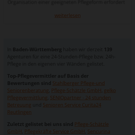
Organisation einer geeigneten Pflegeform erfordert
Zeit, Planung und viel Engagement. Viele Familien
weiterlesen
möchten, dass ihre Liebsten weiterhin in ihrem
vertrauten Zuhause leben und gleichzeitig rund um
die Uhr professionelle Betreuung erhalten.
Die 24 Stunden Pflege in Geislingen an der Steige
bietet hierfür eine ideale Lösung. Sie ermöglicht eine
In
Baden-Württemberg
haben wir derzeit
139
kontinuierliche, individuelle Betreuung direkt im
Agenturen für eine 24-Stunden-Pflege bzw. 24h-
eigenen Zuhause, abgestimmt auf die Bedürfnisse
Pflege in den eigenen vier Wänden gelistet.
der pflegebedürftigen Person. So bleibt die
Top-Pflegevermittler auf Basis der
Selbstständigkeit erhalten, während gleichzeitig
Bewertungen sind
Stahlberger Pflege-und
umfassende Unterstützung geleistet wird.
Seniorenberatung
,
Pflege-Schätzle GmbH
,
gelko
Über unser Vergleichsportal können Sie schnell und
Pflegevermittlung
,
SENIOpartner - 24 stunden
kostenlos eine Anfrage stellen. Wir vermitteln selbst
Betreuung
und
Senioren Service Curita24
keine Pflegekräfte, sondern leiten Ihre Angaben an
Reutlingen
geprüfte Vermittlungsagenturen weiter, die auf 24-
Zuletzt gelistet bei uns sind
Pflege-Schätzle
Stunden-Betreuung spezialisiert sind. So erhalten
GmbH
,
Pflegekräfte Service GmbH
,
Sencurina
Sie mehrere unverbindliche Angebote und können