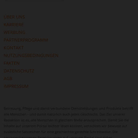
Angehörigen bei rechtlichen, organisatorischen und
finanziellen Fragen zur Seite. Dies ermöglicht eine
ÜBER UNS
umfassende Versorgung und erleichtert die
KARRIERE
Koordination der 24-Stunden-Betreuung.
WERBUNG
Ein weiterer Vorteil ist das soziale Umfeld. In
PARTNERPROGRAMM
Geislingen an der Steige herrscht eine freundliche,
KONTAKT
eng verbundene Gemeinschaft. Betreuungskräfte
NUTZUNGSBEDINGUNGEN
können sich schnell integrieren und stabile,
FAKTEN
vertrauensvolle Beziehungen zu den betreuten
DATENSCHUTZ
Personen aufbauen. Diese persönliche Bindung
AGB
steigert die Motivation der Pflegekräfte und
IMPRESSUM
verbessert die Qualität der Betreuung deutlich.
Zudem profitieren Angehörige von der Nähe und
Betreuung, Pflege und damit verbundene Dienstleistungen und Produkte betrifft
Erreichbarkeit der Betreuungskräfte. Kurze Wege
alle Menschen - und damit natürlich auch jedes Geschlecht. Das Ziel unserer
ermöglichen regelmäßige Besuche und einen engen
Redaktion ist es, alle Menschen in gleichem Maße anzusprechen. Damit Sie die
Austausch, wodurch ein harmonisches
Inhalte auf unserem Portal leichter lesen können, verzichten wir bewusst auf
Zusammenspiel zwischen Familie, Pflegekraft und
zusätzliche Satzzeichen für eine geschlechtergerechte Schreibweise. Die
personenbezogenen Bezeichnungen auf unserem Portal sind daher