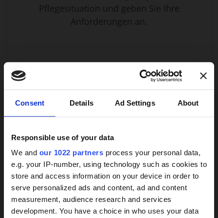
Pflegesituation und geben Sie Ihre
übernimmt sämtliche alltäglichen Aufgaben – von
Anforderungen an.
der Unterstützung beim Aufstehen über die
Körperpflege bis hin zu Mahlzeiten und
Freizeitaktivitäten. Durch diese konstante Präsenz
entsteht ein Vertrauensverhältnis, das Sicherheit,
Geborgenheit und Stabilität vermittelt. Im Vergleich
zu stationären Einrichtungen profitieren
Pflegebedürftige von einer individuellen Betreuung,
VERSTANDEN! ANGEBOTE ERHALTEN
×
Consent
Details
Ad Settings
About
die genau auf ihre Bedürfnisse abgestimmt ist.
Die Pflegekraft unterstützt nicht nur bei der
Grundpflege, sondern auch im Haushalt. Dazu
Responsible use of your data
gehören Kochen, Einkaufen, Wäschepflege und
We and
our 1022 partners
process your personal data,
Weitere Services
Begleitung zu Arztbesuchen. Gleichzeitig fördert sie
e.g. your IP-number, using technology such as cookies to
soziale Aktivitäten, wie Spaziergänge oder
store and access information on your device in order to
Gespräche, und gestaltet den Alltag
24h-Betreuungskraft
serve personalized ads and content, ad and content
abwechslungsreich. Auf diese Weise bleibt die
measurement, audience research and services
gesucht?
Lebensqualität hoch, während die Selbstständigkeit
development. You have a choice in who uses your data
der betreuten Person erhalten bleibt.