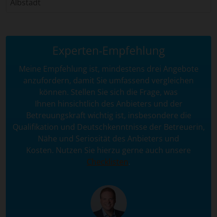
Albstadt
Experten-Empfehlung
Meine Empfehlung ist, mindestens drei Angebote
anzufordern, damit Sie umfassend vergleichen
können. Stellen Sie sich die Frage, was
Ihnen hinsichtlich des Anbieters und der
Betreuungskraft wichtig ist, insbesondere die
Qualifikation und Deutschkenntnisse der Betreuerin,
Nähe und Seriosität des Anbieters und
Kosten. Nutzen Sie hierzu gerne auch unsere
Checklisten
.