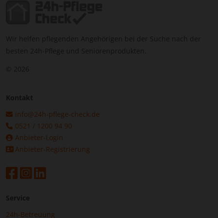
liebevolle Betreuung im eigenen Zuhause wünschen,
stellen Sie jetzt Ihre
kostenlose Anfrage
über unser
Vergleichsportal.
Wir helfen pflegenden Angehörigen bei der Suche nach der
Sie erhalten unverbindlich bis zu drei Angebote von
besten 24h-Pflege und Seniorenprodukten.
geprüften Vermittlungsagenturen – transparent,
© 2026
zuverlässig und ohne versteckte Kosten.
Kontakt
info@24h-pflege-check.de
0521 / 1200 94 90
Anbieter-Login
Anbieter-Registrierung
Service
24h-Betreuung