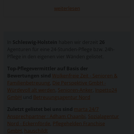
Betreuung, die Nähe, Sicherheit und Würde
miteinander verbindet – ohne den Umzug in ein
weiterlesen
Pflegeheim. Eine
24 Stunden Pflege in Schleswig-
Holstein
bietet genau das: Eine erfahrene
Betreuungskraft zieht in den Haushalt ein und
unterstützt die pflegebedürftige Person liebevoll im
In
Schleswig-Holstein
haben wir derzeit
26
Alltag.
Agenturen für eine 24-Stunden-Pflege bzw. 24h-
Über unser Vergleichsportal können Sie
kostenlos
Pflege in den eigenen vier Wänden gelistet.
und unverbindlich
eine Anfrage stellen. Wir leiten
Top-Pflegevermittler auf Basis der
Ihre Anfrage an geprüfte Vermittlungsagenturen
Bewertungen sind
Wolkenfreie Zeit - Senioren &
weiter, die passende Betreuungskräfte für Ihre
Familienbetreuung
,
Die Perspektive GmbH -
individuelle Situation vorschlagen. So finden Sie
Würdevoll alt werden
,
Senioren-Anker
,
Inpetto24
schnell die bestmögliche Lösung – ganz ohne Stress
GmbH
und
Betreuungsagentur Nord
und mit transparenter Auswahl.
Zuletzt gelistet bei uns sind
marta 24/7
Ansprechpartner : Adham Chaanbi
,
Sozialagentur
Vorteile der 24-Stunden-
Nord - Eckernförde
,
Pflegehelden Franchise
Betreuung
GmbH
,
hauschildt