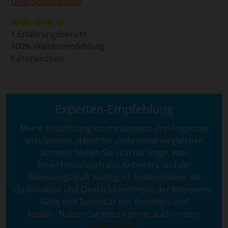
DAVI-Seniorenhilfe
1 Erfahrungsbericht
100% Weiterempfehlung
Kaltenkirchen
Experten-Empfehlung
Meine Empfehlung ist, mindestens drei Angebote
anzufordern, damit Sie umfassend vergleichen
können. Stellen Sie sich die Frage, was
Ihnen hinsichtlich des Anbieters und der
Betreuungskraft wichtig ist, insbesondere die
Qualifikation und Deutschkenntnisse der Betreuerin,
Nähe und Seriosität des Anbieters und
Kosten. Nutzen Sie hierzu gerne auch unsere
Checklisten
.