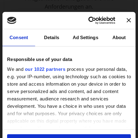
bedeutet das Zuhause Stabilität und
Anforderungen an.
Orientierung.
Persönliche Beziehung:
Durch die gemeinsame
Zeit entsteht Vertrauen – eine Basis, die für das
Wohlbefinden entscheidend ist.
×
Consent
Details
Ad Settings
About
Entlastung für Angehörige:
Familien können
sich auf Beruf und Privatleben konzentrieren,
VERSTANDEN! ANGEBOTE ERHALTEN
Responsible use of your data
während sie wissen, dass ihre Liebsten gut
versorgt sind.
We and
our 1022 partners
process your personal data,
e.g. your IP-number, using technology such as cookies to
Wenn Sie mehr über Organisation, Ablauf und
store and access information on your device in order to
24h-Betreuungskraft
rechtliche Rahmenbedingungen erfahren möchten,
Weitere Services
serve personalized ads and content, ad and content
besuchen Sie unseren
24h-Pflege Ratgeber
. Dort
measurement, audience research and services
gesucht?
finden Sie auch wertvolle Tipps, wie Sie seriöse
development. You have a choice in who uses your data
Anbieter erkennen und welche Modelle der
and for what purposes. Your privacy choices are only
Über 800 Anbieter
Beschäftigung möglich sind.
applicable on this digital property where you have made
Vergleich seit 2014
your choices. You can change or withdraw your consent
any time from the Cookie Declaration or by clicking on
Bis zu 30% Kosten sparen