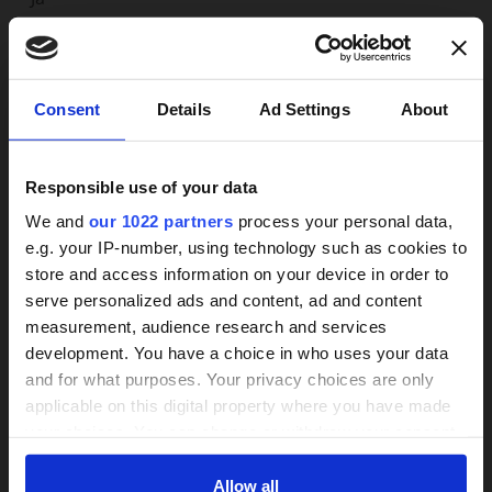
Weitere Infos
×
Consent
Details
Ad Settings
About
Wir, die Betreuungsagentur Nord, sind seit 2013 auf
Responsible use of your data
die Personalvermittlung im Bereich der häuslichen
We and
our 1022 partners
process your personal data,
Betreuung spezialisiert. Unser Fokus liegt auf der
e.g. your IP-number, using technology such as cookies to
deutschlandweiten Vermittlung kompetenter und
store and access information on your device in order to
zuverlässiger osteuropäischer Betreuungskräfte.
24h-Betreuungskraft
serve personalized ads and content, ad and content
Unser Anspruch ist es, betreuungsbedürftigen
measurement, audience research and services
gesucht?
Menschen ein würdevolles Leben im vertrauten
development. You have a choice in who uses your data
Zuhause und im gewohnten sozialen Umfeld zu
and for what purposes. Your privacy choices are only
ermöglichen – verbunden mit einer
Über 800 Anbieter
applicable on this digital property where you have made
kontinuierlichen, persönlichen und zugewandten
Vergleich seit 2014
your choices. You can change or withdraw your consent
Betreuung. Was uns auszeichnet, sind Vertrauen,
any time from the Cookie Declaration or by clicking on
Bis zu 30% Kosten sparen
menschliche Nähe sowie der respektvolle Umgang
the Privacy trigger icon.
Allow all