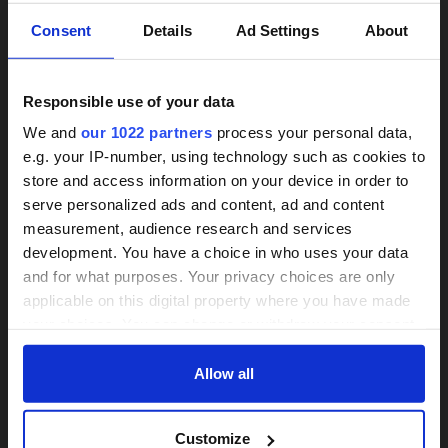
×
Consent
Details
Ad Settings
About
Responsible use of your data
We and
our 1022 partners
process your personal data,
e.g. your IP-number, using technology such as cookies to
store and access information on your device in order to
Treppenlifte unverbindlich
24h-Betreuungskraft
serve personalized ads and content, ad and content
vergleichen
measurement, audience research and services
gesucht?
development. You have a choice in who uses your data
Wir informieren zu Arten und Preisen
and for what purposes. Your privacy choices are only
Mit einer Anfrage bis zu 3 Angebote
Über 800 Anbieter
applicable on this digital property where you have made
vergleichen
Vergleich seit 2014
your choices. You can change or withdraw your consent
any time from the Cookie Declaration or by clicking on
Bis zu 30 % sparen und 4.000 €
Bis zu 30% Kosten sparen
the Privacy trigger icon.
Allow all
Zuschuss sichern
If you allow, we would also like to:
JETZT VERGLEICHEN
Customize
VERGLEICHEN