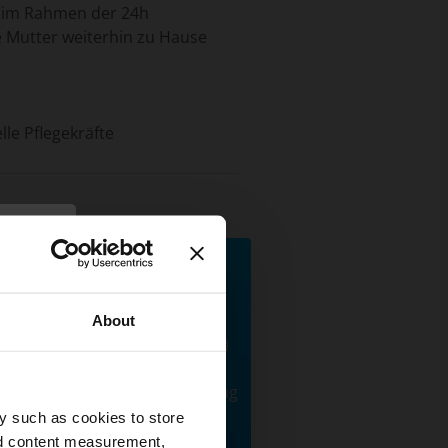
n im Rahmen der 24h
 Mutter weiterhin zu Hause
le Pflegekräfte
×
RIMA CARE - Team
en
About
resden aus Dresden (Sachsen)
et. Auf dieser Seite können Sie
nd auch eine eigene Bewertung
n.
y such as cookies to store
nd content measurement,