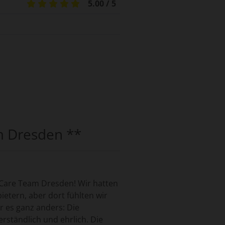
5.00 / 5
m Dresden **
 Care Team Dresden! Wir hatten
etern, aber dort fühlten wir
r es ganz anders: Die
erständlich und ehrlich. Die