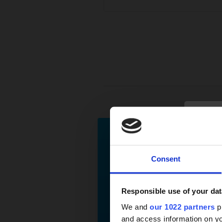
Consent
Responsible use of your dat
We and
our 1022 partners
pr
and access information on yo