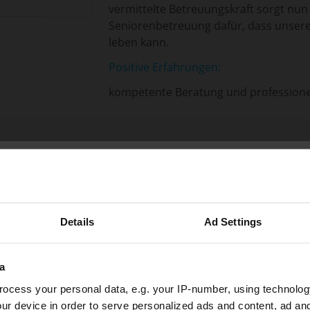
vermittelte Betreuungskraft sorgt nu
Seniorenbetreuung dafür, dass unsere
leben kann.
Positive Erfahrungen:
kompetente Beratung und professionel
Bewertungen zu ATE
Dresd
Details
Ad Settings
Der Anbieter ATERIMA CARE - Team D
ist seit dem 01.01.2024 bei uns gelist
24h-Betreuungskraft
a
Erfahrungen und Bewertungen lesen u
abgebe
ocess your personal data, e.g. your IP-number, using technolog
gesucht?
ur device in order to serve personalized ads and content, ad a