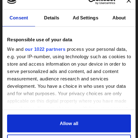
Weitere Services
×
Consent
Details
Ad Settings
About
Responsible use of your data
We and
our 1022 partners
process your personal data,
e.g. your IP-number, using technology such as cookies to
store and access information on your device in order to
24h-Betreuungskraft
serve personalized ads and content, ad and content
Treppenlifte unverbindlich
measurement, audience research and services
gesucht?
vergleichen
development. You have a choice in who uses your data
and for what purposes. Your privacy choices are only
Wir informieren zu Arten und Preisen
Über 800 Anbieter
applicable on this digital property where you have made
Mit einer Anfrage bis zu 3 Angebote
Vergleich seit 2014
your choices. You can change or withdraw your consent
vergleichen
any time from the Cookie Declaration or by clicking on
Bis zu 30% Kosten sparen
the Privacy trigger icon.
Allow all
Bis zu 30 % sparen und 4.000 €
Zuschuss sichern
If you allow, we would also like to: