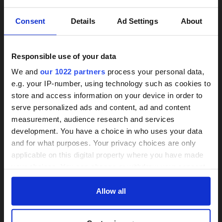
×
Consent
Details
Ad Settings
About
Responsible use of your data
We and
our 1022 partners
process your personal data,
e.g. your IP-number, using technology such as cookies to
store and access information on your device in order to
24h-Betreuungskraft
Treppenlifte unverbindlich
serve personalized ads and content, ad and content
vergleichen
measurement, audience research and services
gesucht?
development. You have a choice in who uses your data
Wir informieren zu Arten und Preisen
and for what purposes. Your privacy choices are only
Über 800 Anbieter
applicable on this digital property where you have made
Mit einer Anfrage bis zu 3 Angebote
Vergleich seit 2014
your choices. You can change or withdraw your consent
vergleichen
any time from the Cookie Declaration or by clicking on
Bis zu 30% Kosten sparen
Bis zu 30 % sparen und 4.000 €
the Privacy trigger icon.
Allow all
Zuschuss sichern
If you allow, we would also like to:
JETZT VERGLEICHEN