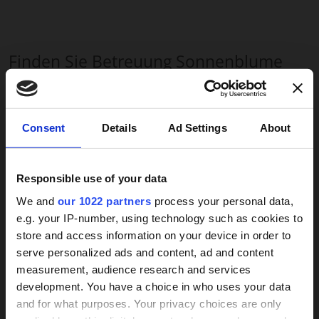
Finden Sie Betreuung Sonnenblume
Karin Schuster auf Google Maps
×
Bitte
Marketing-Cookies
akzeptieren, um die Karte
Consent
Details
Ad Settings
About
sehen zu können.
Responsible use of your data
We and
our 1022 partners
process your personal data,
e.g. your IP-number, using technology such as cookies to
Dürfen wir Ihnen weiterhelfen?
store and access information on your device in order to
24h-Betreuungskraft
serve personalized ads and content, ad and content
Dann fordern Sie jetzt ein
measurement, audience research and services
gesucht?
unverbindliches Angebot an.
development. You have a choice in who uses your data
and for what purposes. Your privacy choices are only