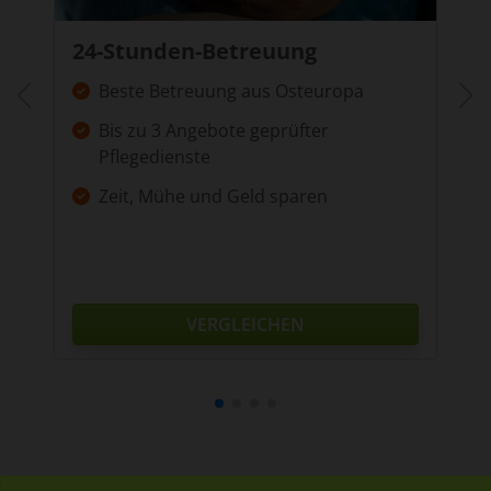
provided to them or that they’ve collected from your use
24-Stunden-Betreuung
of their services.
Beste Betreuung aus Osteuropa
Bis zu 3 Angebote geprüfter
Pflegedienste
Zeit, Mühe und Geld sparen
VERGLEICHEN