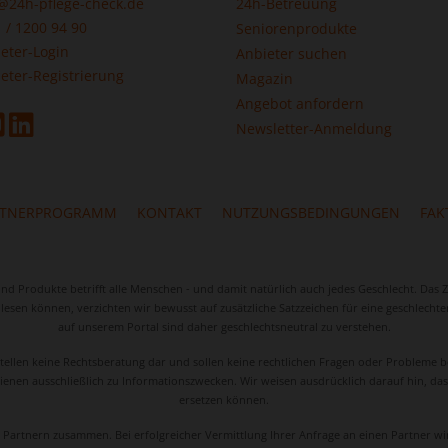
@24h-pflege-check.de
24h-Betreuung
 / 1200 94 90
Seniorenprodukte
eter-Login
Anbieter suchen
eter-Registrierung
Magazin
Angebot anfordern
Newsletter-Anmeldung
RTNERPROGRAMM
KONTAKT
NUTZUNGSBEDINGUNGEN
FAK
 Produkte betrifft alle Menschen - und damit natürlich auch jedes Geschlecht. Das Z
r lesen können, verzichten wir bewusst auf zusätzliche Satzzeichen für eine geschle
auf unserem Portal sind daher geschlechtsneutral zu verstehen.
stellen keine Rechtsberatung dar und sollen keine rechtlichen Fragen oder Probleme be
enen ausschließlich zu Informationszwecken. Wir weisen ausdrücklich darauf hin, das
ersetzen können.
en Partnern zusammen. Bei erfolgreicher Vermittlung Ihrer Anfrage an einen Partner w