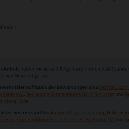
efunden.
n-Anhalt
haben wir derzeit
5
Agenturen für eine 24-Stunden
en vier Wänden gelistet.
evermittler auf Basis der Bewertungen sind
promedica24
oSenio e.V.
,
Betreuung Sonnenblume Karin Schuster
und
B
ittlung Halle
listet bei uns sind
Brinkmann Pflegevermittlung Halle
,
Hau
etreuung Sonnenblume Karin Schuster
,
ProSenio e.V.
und
p