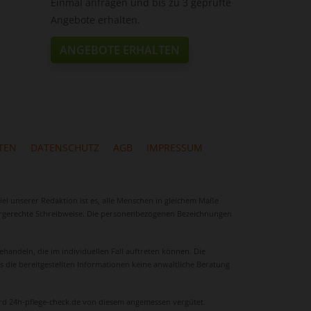
Einmal anfragen und bis zu 3 geprüfte
Angebote erhalten.
ANGEBOTE ERHALTEN
TEN
DATENSCHUTZ
AGB
IMPRESSUM
iel unserer Redaktion ist es, alle Menschen in gleichem Maße
chtergerechte Schreibweise. Die personenbezogenen Bezeichnungen
handeln, die im individuellen Fall auftreten können. Die
s die bereitgestellten Informationen keine anwaltliche Beratung
ird 24h-pflege-check.de von diesem angemessen vergütet.