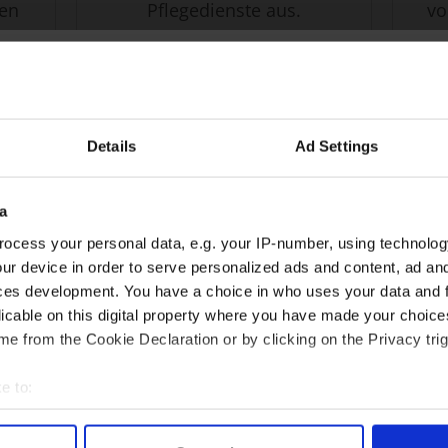
ben
Pflegedienste aus.
vo
an.
VERSTANDEN! ANGEBOTE ERHALTEN
Details
Ad Settings
24h-Betreuungskraft
a
ocess your personal data, e.g. your IP-number, using technolog
gesucht?
Weitere Services
ur device in order to serve personalized ads and content, ad a
ces development. You have a choice in who uses your data and 
licable on this digital property where you have made your choic
Über 800 Anbieter
e from the Cookie Declaration or by clicking on the Privacy trig
Vergleich seit 2014
e to:
Bis zu 30% Kosten sparen
bout your geographical location which can be accurate to within 
 actively scanning it for specific characteristics (fingerprinting)