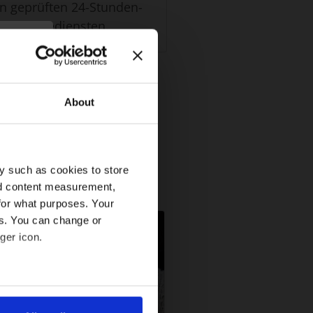
n geprüften 24-Stunden-
Pflegediensten.
×
About
y such as cookies to store
nd content measurement,
for what purposes. Your
es. You can change or
ger icon.
several meters