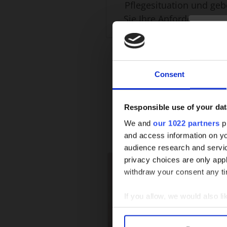
Pflegesituation und ge
Sie Ihre Anforderungen 
Consent
Responsible use of your dat
We and
our 1022 partners
pr
and access information on yo
audience research and servi
privacy choices are only app
withdraw your consent any tim
If you allow, we would also lik
Collect information a
Identify your device by