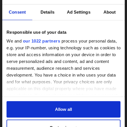
×
Consent
Details
Ad Settings
About
Responsible use of your data
We and
our 1022 partners
process your personal data,
e.g. your IP-number, using technology such as cookies to
store and access information on your device in order to
24h-Betreuungskraft
Treppenlifte unverbindlich
serve personalized ads and content, ad and content
vergleichen
measurement, audience research and services
gesucht?
development. You have a choice in who uses your data
Wir informieren zu Arten und Preisen
and for what purposes. Your privacy choices are only
Über 800 Anbieter
applicable on this digital property where you have made
Mit einer Anfrage bis zu 3 Angebote
Vergleich seit 2014
your choices. You can change or withdraw your consent
vergleichen
any time from the Cookie Declaration or by clicking on
Bis zu 30% Kosten sparen
Bis zu 30 % sparen und 4.000 €
the Privacy trigger icon.
Allow all
Zuschuss sichern
If you allow, we would also like to:
JETZT VERGLEICHEN