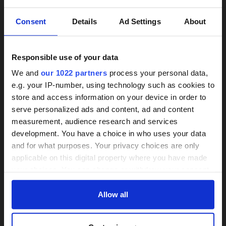
×
Consent
Details
Ad Settings
About
Responsible use of your data
We and
our 1022 partners
process your personal data,
e.g. your IP-number, using technology such as cookies to
store and access information on your device in order to
24h-Betreuungskraft
Treppenlifte unverbindlich
serve personalized ads and content, ad and content
vergleichen
measurement, audience research and services
gesucht?
development. You have a choice in who uses your data
Wir informieren zu Arten und Preisen
and for what purposes. Your privacy choices are only
Über 800 Anbieter
applicable on this digital property where you have made
Mit einer Anfrage bis zu 3 Angebote
Vergleich seit 2014
your choices. You can change or withdraw your consent
vergleichen
any time from the Cookie Declaration or by clicking on
Bis zu 30% Kosten sparen
Bis zu 30 % sparen und 4.000 €
the Privacy trigger icon.
Allow all
Zuschuss sichern
If you allow, we would also like to:
JETZT VERGLEICHEN