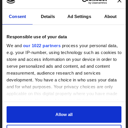
Weitere Services
×
Consent
Details
Ad Settings
About
Responsible use of your data
We and
our 1022 partners
process your personal data,
e.g. your IP-number, using technology such as cookies to
store and access information on your device in order to
24h-Betreuungskraft
serve personalized ads and content, ad and content
Treppenlifte unverbindlich
measurement, audience research and services
gesucht?
vergleichen
development. You have a choice in who uses your data
and for what purposes. Your privacy choices are only
Wir informieren zu Arten und Preisen
Über 800 Anbieter
applicable on this digital property where you have made
Mit einer Anfrage bis zu 3 Angebote
Vergleich seit 2014
your choices. You can change or withdraw your consent
vergleichen
any time from the Cookie Declaration or by clicking on
Bis zu 30% Kosten sparen
the Privacy trigger icon.
Allow all
Bis zu 30 % sparen und 4.000 €
Zuschuss sichern
If you allow, we would also like to: