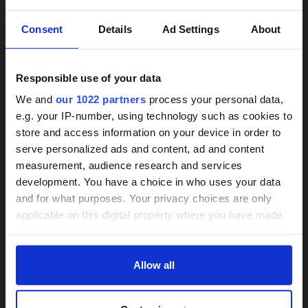
×
Consent
Details
Ad Settings
About
Responsible use of your data
We and
our 1022 partners
process your personal data,
e.g. your IP-number, using technology such as cookies to
store and access information on your device in order to
24h-Betreuungskraft
Treppenlifte unverbindlich
serve personalized ads and content, ad and content
vergleichen
measurement, audience research and services
gesucht?
development. You have a choice in who uses your data
Wir informieren zu Arten und Preisen
and for what purposes. Your privacy choices are only
Über 800 Anbieter
applicable on this digital property where you have made
Mit einer Anfrage bis zu 3 Angebote
Vergleich seit 2014
your choices. You can change or withdraw your consent
vergleichen
any time from the Cookie Declaration or by clicking on
Bis zu 30% Kosten sparen
Bis zu 30 % sparen und 4.000 €
the Privacy trigger icon.
Allow all
Zuschuss sichern
If you allow, we would also like to:
JETZT VERGLEICHEN