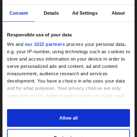
×
Consent
Details
Ad Settings
About
Responsible use of your data
We and
our 1022 partners
process your personal data,
e.g. your IP-number, using technology such as cookies to
store and access information on your device in order to
24h-Betreuungskraft
Treppenlifte unverbindlich
serve personalized ads and content, ad and content
vergleichen
measurement, audience research and services
gesucht?
development. You have a choice in who uses your data
Wir informieren zu Arten und Preisen
and for what purposes. Your privacy choices are only
Über 800 Anbieter
applicable on this digital property where you have made
Mit einer Anfrage bis zu 3 Angebote
Vergleich seit 2014
your choices. You can change or withdraw your consent
vergleichen
any time from the Cookie Declaration or by clicking on
Bis zu 30% Kosten sparen
Bis zu 30 % sparen und 4.000 €
the Privacy trigger icon.
Allow all
Zuschuss sichern
If you allow, we would also like to:
JETZT VERGLEICHEN