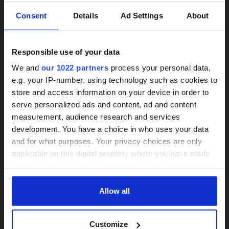
×
Consent
Details
Ad Settings
About
Responsible use of your data
We and
our 1022 partners
process your personal data,
e.g. your IP-number, using technology such as cookies to
store and access information on your device in order to
Treppenlifte unverbindlich
24h-Betreuungskraft
serve personalized ads and content, ad and content
vergleichen
measurement, audience research and services
gesucht?
development. You have a choice in who uses your data
Wir informieren zu Arten und Preisen
and for what purposes. Your privacy choices are only
Mit einer Anfrage bis zu 3 Angebote
Über 800 Anbieter
applicable on this digital property where you have made
vergleichen
Vergleich seit 2014
your choices. You can change or withdraw your consent
any time from the Cookie Declaration or by clicking on
Bis zu 30 % sparen und 4.000 €
Bis zu 30% Kosten sparen
the Privacy trigger icon.
Allow all
Zuschuss sichern
If you allow, we would also like to:
JETZT VERGLEICHEN
Customize
VERGLEICHEN