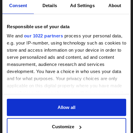
×
Consent
Details
Ad Settings
About
Responsible use of your data
We and
our 1022 partners
process your personal data,
e.g. your IP-number, using technology such as cookies to
Treppenlifte unverbindlich
store and access information on your device in order to
24h-Betreuungskraft
vergleichen
serve personalized ads and content, ad and content
measurement, audience research and services
gesucht?
Wir informieren zu Arten und Preisen
development. You have a choice in who uses your data
and for what purposes. Your privacy choices are only
Mit einer Anfrage bis zu 3 Angebote
Über 800 Anbieter
applicable on this digital property where you have made
vergleichen
Vergleich seit 2014
your choices. You can change or withdraw your consent
Bis zu 30 % sparen und 4.000 €
any time from the Cookie Declaration or by clicking on
Bis zu 30% Kosten sparen
Zuschuss sichern
the Privacy trigger icon.
Allow all
If you allow, we would also like to:
JETZT VERGLEICHEN
VERGLEICHEN
Customize
Collect information about your geographical