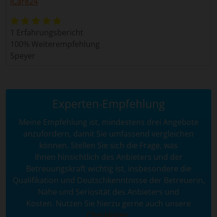
iCare24
1 Erfahrungsbericht
100% Weiterempfehlung
Speyer
Experten-Empfehlung
Meine Empfehlung ist, mindestens drei Angebote
anzufordern, damit Sie umfassend vergleichen
können. Stellen Sie sich die Frage, was
Ihnen hinsichtlich des Anbieters und der
Betreuungskraft wichtig ist, insbesondere die
Qualifikation und Deutschkenntnisse der Betreuerin,
Nähe und Seriosität des Anbieters und
Kosten. Nutzen Sie hierzu gerne auch unsere
Checklisten
.