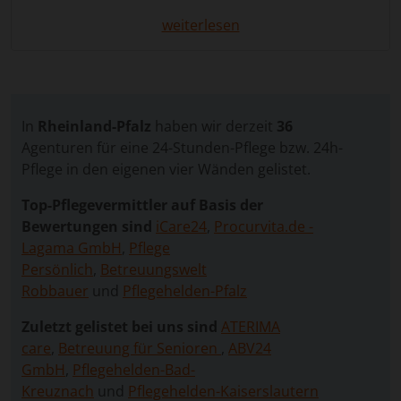
vereinbaren. Eine
24 Stunden Pflege
in Rheinland-
Pfalz
kann hier die ideale Lösung sein:
weiterlesen
Pflegebedürftige Menschen bleiben in ihrem
vertrauten Zuhause, während eine erfahrene
Betreuungskraft rund um die Uhr für sie da ist –
menschlich, zuverlässig und individuell.
In
Rheinland-Pfalz
haben wir derzeit
36
Über unser Vergleichsportal finden Sie geprüfte
Agenturen für eine 24-Stunden-Pflege bzw. 24h-
Vermittlungsagenturen aus Rheinland-Pfalz. Ihre
Pflege in den eigenen vier Wänden gelistet.
Anfrage ist
kostenlos und unverbindlich
– so
Top-Pflegevermittler auf Basis der
können Sie einfach und schnell passende Angebote
Bewertungen sind
iCare24
,
Procurvita.de -
vergleichen und die beste Betreuungslösung für Ihre
Lagama GmbH
,
Pflege
Familie finden.
Persönlich
,
Betreuungswelt
Robbauer
und
Pflegehelden-Pfalz
Vorteile einer 24-Stunden-
Zuletzt gelistet bei uns sind
ATERIMA
Betreuung
care
,
Betreuung für Senioren
,
ABV24
GmbH
,
Pflegehelden-Bad-
Die
24 Stunden Betreuung
ist eine besonders
Kreuznach
und
Pflegehelden-Kaiserslautern
persönliche Form der häuslichen Pflege. Eine