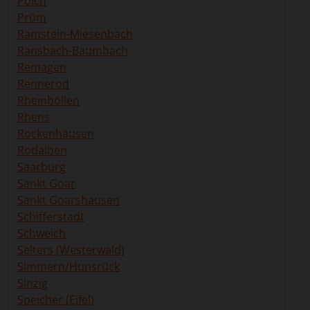
Polch
Prüm
Ramstein-Miesenbach
Ransbach-Baumbach
Remagen
Rennerod
Rheinböllen
Rhens
Rockenhausen
Rodalben
Saarburg
Sankt Goar
Sankt Goarshausen
Schifferstadt
Schweich
Selters (Westerwald)
Simmern/Hunsrück
Sinzig
Speicher (Eifel)