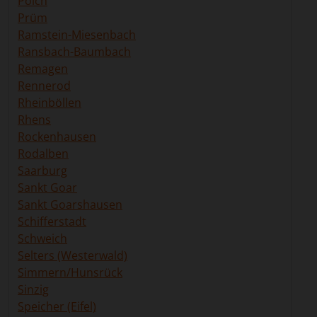
Polch
Prüm
Ramstein-Miesenbach
Ransbach-Baumbach
Remagen
Rennerod
Rheinböllen
Rhens
Rockenhausen
Rodalben
Saarburg
Sankt Goar
Sankt Goarshausen
Schifferstadt
Schweich
Selters (Westerwald)
Simmern/Hunsrück
Sinzig
Speicher (Eifel)