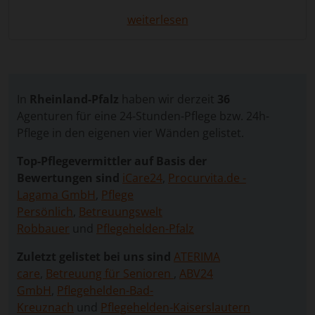
vereinbaren. Eine
24 Stunden Pflege
in Rheinland-
Pfalz
kann hier die ideale Lösung sein:
weiterlesen
Pflegebedürftige Menschen bleiben in ihrem
vertrauten Zuhause, während eine erfahrene
Betreuungskraft rund um die Uhr für sie da ist –
menschlich, zuverlässig und individuell.
In
Rheinland-Pfalz
haben wir derzeit
36
Über unser Vergleichsportal finden Sie geprüfte
Agenturen für eine 24-Stunden-Pflege bzw. 24h-
Vermittlungsagenturen aus Rheinland-Pfalz. Ihre
Pflege in den eigenen vier Wänden gelistet.
Anfrage ist
kostenlos und unverbindlich
– so
Top-Pflegevermittler auf Basis der
können Sie einfach und schnell passende Angebote
Bewertungen sind
iCare24
,
Procurvita.de -
vergleichen und die beste Betreuungslösung für Ihre
Lagama GmbH
,
Pflege
Familie finden.
Persönlich
,
Betreuungswelt
Robbauer
und
Pflegehelden-Pfalz
Vorteile einer 24-Stunden-
Zuletzt gelistet bei uns sind
ATERIMA
Betreuung
care
,
Betreuung für Senioren
,
ABV24
GmbH
,
Pflegehelden-Bad-
Die
24 Stunden Betreuung
ist eine besonders
Kreuznach
und
Pflegehelden-Kaiserslautern
persönliche Form der häuslichen Pflege. Eine