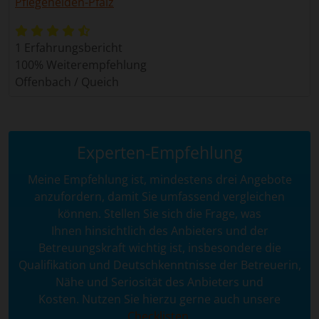
Pflegehelden-Pfalz
1 Erfahrungsbericht
100% Weiterempfehlung
Offenbach / Queich
Experten-Empfehlung
Meine Empfehlung ist, mindestens drei Angebote
anzufordern, damit Sie umfassend vergleichen
können. Stellen Sie sich die Frage, was
Ihnen hinsichtlich des Anbieters und der
Betreuungskraft wichtig ist, insbesondere die
Qualifikation und Deutschkenntnisse der Betreuerin,
Nähe und Seriosität des Anbieters und
Kosten. Nutzen Sie hierzu gerne auch unsere
Checklisten
.