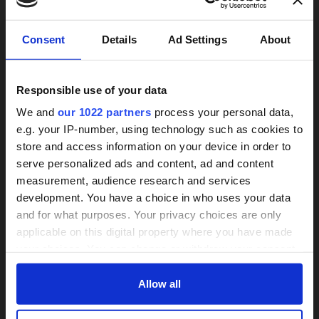
ist die Kostenübernahme mit der zuständigen
Pflegekasse zu klären!
×
Consent
Details
Ad Settings
About
Ist eine Pflege zu Hause durch Angehörige nicht oder
vorübergehend nicht zu gewährleisten, so muss nach
einer geeigneten Alternative gesucht werden.
Responsible use of your data
We and
our 1022 partners
process your personal data,
e.g. your IP-number, using technology such as cookies to
store and access information on your device in order to
24h-Betreuungskraft
serve personalized ads and content, ad and content
measurement, audience research and services
gesucht?
Dürfen wir Ihnen weiterhelfen?
development. You have a choice in who uses your data
and for what purposes. Your privacy choices are only
Wir unterstützen seit 2014 bei der
Über 800 Anbieter
applicable on this digital property where you have made
Suche nach seriösen Agenturen und
Vergleich seit 2014
your choices. You can change or withdraw your consent
Personal. Sparen Sie Zeit & Kosten.
any time from the Cookie Declaration or by clicking on
Bis zu 30% Kosten sparen
the Privacy trigger icon.
Allow all
If you allow, we would also like to: