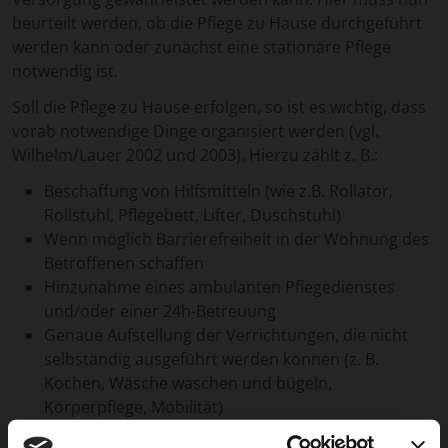
beurteilt werden, ob die Pflege zu Hause durchgeführt
werden kann oder zunächst eine stationäre Pflege
notwendig ist.
Soll die Pflege zu Hause erfolgen, so ist es wichtig, dass
vorab notwendige Dinge organisiert werden (vgl.
Wilhelm/Lauer 2002 und 2003). Hierzu zählt z. B.:
Beschaffung von Hilfsmitteln (wie z.B. Rollator,
Rollstuhl, Pflegebett, Lifter, Duschstuhl)
Wenn möglich Barrierefreiheit in der Wohnung des
Betroffenen schaffen
Hinzunahme eines ambulanten Pflegedienstes
und/oder einer 24h-Betreuung
Genaue Aufstellung der Verrichtungen, die nicht
selbständig ausgeführt werden können (z. B.
Kochen, Wäsche waschen und bügeln,
Körperpflege, Mobilität)
WICHTIG:
Vor der Anschaffung jeglicher Hilfsmittel