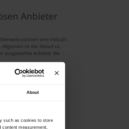
iösen Anbieter
lerweile existiert eine Vielzahl
Allgemein ist der Ablauf so,
r ausgewählte Anbieter die
About
ngebote von
y such as cookies to store
nd content measurement,