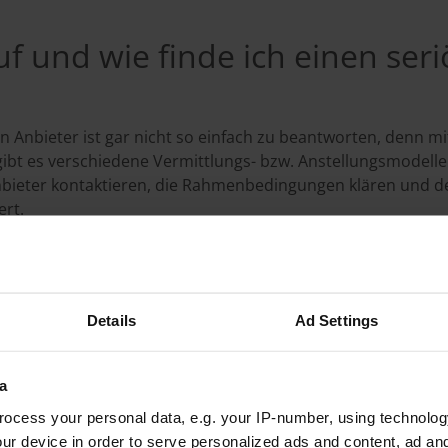
uf und wie finde ich einen ser
 Anbieter ist gar nicht so einfach zu beantworten, denn mitt
bt es verschiedene Vermittlungs- bzw. Anstellungsmodelle. 
nbieter kontaktieren, die Rahmenbedingungen klären und de
ert.
Details
Ad Settings
Gratis und schnell mehrere A
a
olen
ocess your personal data, e.g. your IP-number, using technolog
ur device in order to serve personalized ads and content, ad a