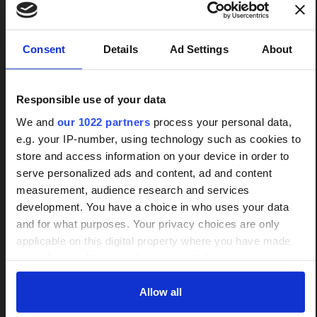
×
Consent
Details
Ad Settings
About
Responsible use of your data
We and
our 1022 partners
process your personal data,
e.g. your IP-number, using technology such as cookies to
Treppenlifte unverbindlich
store and access information on your device in order to
24h-Betreuungskraft
vergleichen
serve personalized ads and content, ad and content
measurement, audience research and services
gesucht?
Wir informieren zu Arten und Preisen
development. You have a choice in who uses your data
Mit einer Anfrage bis zu 3 Angebote
and for what purposes. Your privacy choices are only
Über 800 Anbieter
vergleichen
applicable on this digital property where you have made
Vergleich seit 2014
your choices. You can change or withdraw your consent
Bis zu 30 % sparen und 4.000 €
any time from the Cookie Declaration or by clicking on the
Bis zu 30% Kosten sparen
Zuschuss sichern
Privacy trigger icon.
Allow all