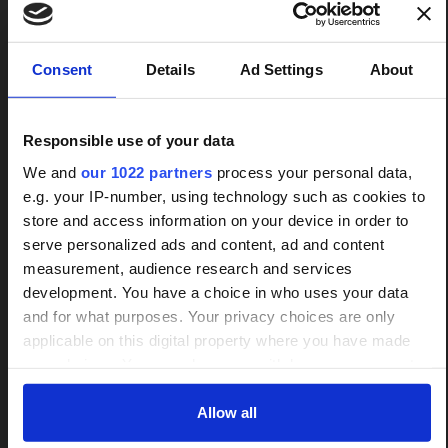
×
Consent
Details
Ad Settings
About
Responsible use of your data
We and
our 1022 partners
process your personal data,
e.g. your IP-number, using technology such as cookies to
Treppenlifte unverbindlich
store and access information on your device in order to
24h-Betreuungskraft
vergleichen
serve personalized ads and content, ad and content
measurement, audience research and services
gesucht?
Wir informieren zu Arten und Preisen
development. You have a choice in who uses your data
Mit einer Anfrage bis zu 3 Angebote
and for what purposes. Your privacy choices are only
Über 800 Anbieter
vergleichen
applicable on this digital property where you have made
Vergleich seit 2014
your choices. You can change or withdraw your consent
Bis zu 30 % sparen und 4.000 €
any time from the Cookie Declaration or by clicking on the
Bis zu 30% Kosten sparen
Zuschuss sichern
Privacy trigger icon.
Allow all