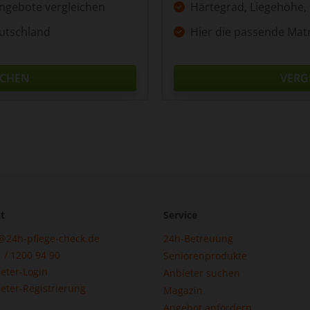
Angebote vergleichen
Härtegrad, Liegehöhe,
utschland
Hier die passende Mat
ICHEN
VERG
t
Service
@24h-pflege-check.de
24h-Betreuung
 / 1200 94 90
Seniorenprodukte
eter-Login
Anbieter suchen
eter-Registrierung
Magazin
Angebot anfordern