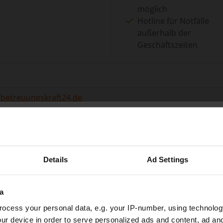
möglich
Hotline für Notfälle
außerhalb der
Geschäftszeiten
betreuungskraft24.de
Standardisierter
0 Erfahrungsberichte
Vermittlungsprozess
0% Weiterempfehlung
Telefonat im Vorfeld
mit Betreuerin
Details
Ad Settings
möglich
24h-Betreuungskraft
a
ocess your personal data, e.g. your IP-number, using technolog
gesucht?
Pflegehelden Bielefeld
ur device in order to serve personalized ads and content, ad a