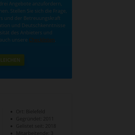
drei Angebote anzufordern,
n. Stellen Sie sich die Frage,
rs und der Betreuungskraft
ikation und Deutschkenntnisse
sität des Anbieters und
 auch unsere
Checklisten
.
LEICHEN
Ort: Bielefeld
Gegründet: 2011
Gelistet seit: 2018
Mitarbeitende: 3