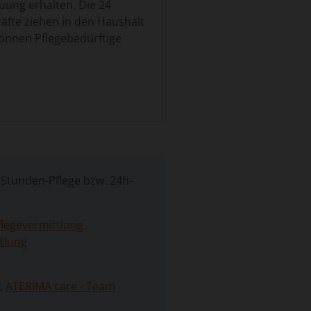
uung erhalten. Die 24
räfte ziehen in den Haushalt
können Pflegebedürftige
dürftigen als auch für deren
mittelt Sicherheit,
-Stunden-Pflege bzw. 24h-
z ist die gewohnte Umgebung
n das psychische und
legevermittlung
tlung
zielt auf die Bedürfnisse der
lfen im Haushalt, begleiten
he schafft Vertrauen und trägt
e
,
ATERIMA care - Team