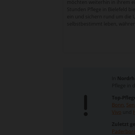
möchten weiterhin in ihrem e
Stunden Pflege in Bielefeld bi
ein und sichern rund um die U
selbstbestimmt leben, währen
Vorteile der 24-Stunden-Be
Die 24-Stunden-Betreuung bring
Angehörige spürbar sind.
Ein zentraler Vorteil ist der 
In
Nordrh
Orientierung und Wohlbefind
Pflege in 
entscheidend. Bekannte Räum
emotionale Wohlbefinden und 
Top-Pfleg
Bonn
,
Sen
Darüber hinaus ermöglicht die
Vivo
und
Pflegebedürftigen abgestimmt 
zu Arztterminen und fördern A
Zuletzt ge
zu einem sicheren und stabile
Paderbor