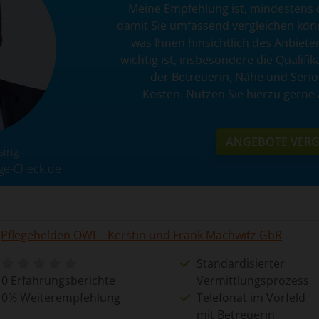
Meine Empfehlung ist, mindestens 
damit Sie umfassend vergleichen könne
was Ihnen hinsichtlich des Anbiete
wichtig ist, insbesondere die Qualif
der Betreuerin, Nähe und Serio
Kosten. Nutzen Sie hierzu gerne
ANGEBOTE VERG
sing
ege-Check.de
Pflegehelden OWL - Kerstin und Frank Machwitz GbR
Standardisierter
0 Erfahrungsberichte
Vermittlungsprozess
0% Weiterempfehlung
Telefonat im Vorfeld
mit Betreuerin