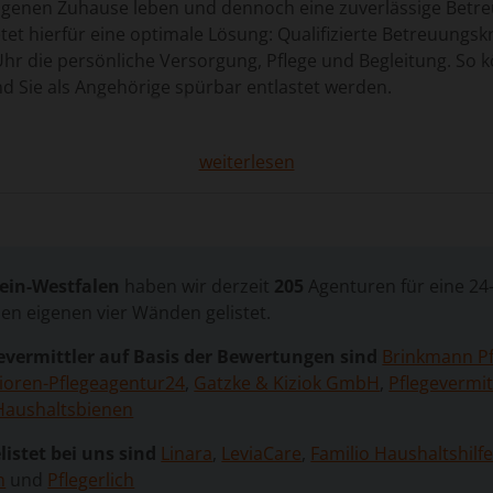
igenen Zuhause leben und dennoch eine zuverlässige Betre
etet hierfür eine optimale Lösung: Qualifizierte Betreuungsk
hr die persönliche Versorgung, Pflege und Begleitung. So 
d Sie als Angehörige spürbar entlastet werden.
weiterlesen
treuung
t zahlreiche Vorteile mit sich, die sowohl für die Pflegebe
Verbleib in der vertrauten Umgebung. Das eigene Zuhause ver
ein-Westfalen
haben wir derzeit
205
Agenturen für eine 24
en. Gerade für ältere Menschen oder Personen mit Demen
den eigenen vier Wänden gelistet.
e, liebgewonnene Routinen und vertraute Nachbarn förder
erhalten die Lebensqualität.
evermittler auf Basis der Bewertungen sind
Brinkmann Pf
ioren-Pflegeagentur24
,
Gatzke & Kiziok GmbH
,
Pflegevermit
 24-Stunden-Betreuung eine individuelle Versorgung, die ge
Haushaltsbienen
ist. Betreuungskräfte unterstützen bei der Grundpflege, he
ktivitäten, die den Alltag bereichern. Diese persönliche Nä
listet bei uns sind
Linara
,
LeviaCare
,
Familio Haushaltshilf
n Tagesablauf bei.
n
und
Pflegerlich