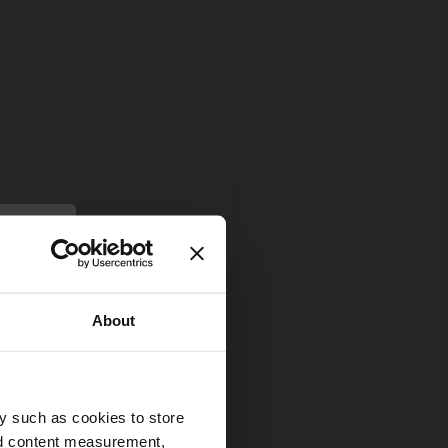
×
Ort: Bielefeld
Gelistet seit: 2023
About
y such as cookies to store
nd content measurement,