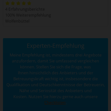
4 Erfahrungsberichte
100% Weiterempfehlung
Wolfenbüttel
Experten-Empfehlung
Meine Empfehlung ist, mindestens drei Angebote
anzufordern, damit Sie umfassend vergleichen
können. Stellen Sie sich die Frage, was
Ihnen hinsichtlich des Anbieters und der
Betreuungskraft wichtig ist, insbesondere die
Qualifikation und Deutschkenntnisse der Betreuerin,
Nähe und Seriosität des Anbieters und
Kosten. Nutzen Sie hierzu gerne auch unsere
Checklisten
.