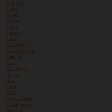
Schüttorf
Seelze
Seesen
Sehnde
Soltau
Springe
Stade
Stadthagen
Stadtoldendorf
Sulingen
Syke
Twistringen
Uelzen
Uslar
Varel
Vechta
Verden (Aller)
Visselhövede
Walsrode