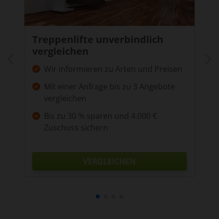
Niedersachsen
Niedersachsen ist ein vielfältiges Bundesland – mit
großen Städten wie Hannover, Braunschweig oder
Treppenlifte unverbindlich
Oldenburg und weitläufigen ländlichen Regionen wie
vergleichen
der Lüneburger Heide oder dem Weserbergland.
Wir informieren zu Arten und Preisen
Diese Struktur prägt auch die Anforderungen an die
Pflege. In städtischen Gebieten ist die Nachfrage
Mit einer Anfrage bis zu 3 Angebote
nach Betreuungskräften oft besonders hoch,
vergleichen
während in ländlichen Regionen die Erreichbarkeit
Bis zu 30 % sparen und 4.000 €
und Verfügbarkeit geeigneter Pflegekräfte eine
Zuschuss sichern
zentrale Rolle spielen.
Eine
24 Stunden Pflege in Niedersachsen
bietet
hier einen entscheidenden Vorteil: Sie ist flexibel,
VERGLEICHEN
ortsunabhängig und ermöglicht Betreuung auch
dort, wo ambulante Pflegedienste oder Heimplätze
knapp sind. Besonders in kleineren Gemeinden kann
dieses Modell die Versorgungslücke schließen.