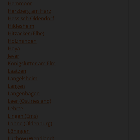
Niedersachsen und entlasten Sie sich und Ihre
Hemmoor
Familie nachhaltig.
Herzberg am Harz
Hessisch Oldendorf
Hildesheim
Hitzacker (Elbe)
Holzminden
Hoya
Jever
Königslutter am Elm
Laatzen
Langelsheim
Langen
Langenhagen
Leer (Ostfriesland)
Lehrte
Lingen (Ems)
Lohne (Oldenburg)
Löningen
Lüchow (Wendland)