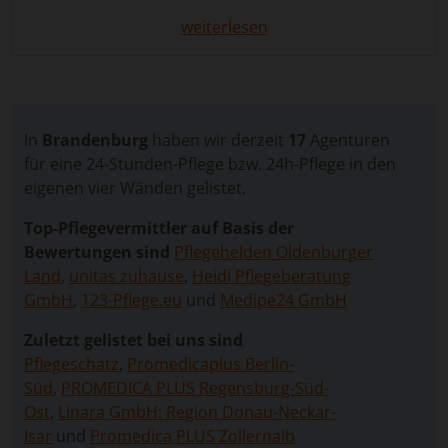
Belastbarkeit führt. Die 24 Stunden Pflege in Seelow
weiterlesen
bietet eine Lösung, die es ermöglicht,
Pflegebedürftige weiterhin in ihrem vertrauten
Zuhause zu betreuen und gleichzeitig professionelle
Unterstützung zu erhalten. Diese Form der
Betreuung vereint Sicherheit, individuelle Pflege und
In
Brandenburg
haben wir derzeit
17
Agenturen
persönliche Nähe und gibt sowohl den
für eine 24-Stunden-Pflege bzw. 24h-Pflege in den
Pflegebedürftigen als auch ihren Angehörigen
eigenen vier Wänden gelistet.
Entlastung und Sicherheit.
Top-Pflegevermittler auf Basis der
Über unser Vergleichsportal können Sie
Bewertungen sind
Pflegehelden Oldenburger
unkompliziert die passende Betreuungskraft finden.
Land
,
unitas zuhause
,
Heidi Pflegeberatung
Sie stellen eine kostenlose und unverbindliche
GmbH
,
123-Pflege.eu
und
Medipe24 GmbH
Anfrage, die wir an geprüfte Vermittlungsagenturen
weiterleiten. Auf diese Weise erhalten Sie mehrere
Zuletzt gelistet bei uns sind
Angebote, die Sie in Ruhe vergleichen können, um
Pflegeschatz
,
Promedicaplus Berlin-
die bestmögliche Betreuungslösung für Ihren
Süd
,
PROMEDICA PLUS Regensburg-Süd-
Angehörigen auszuwählen.
Ost
,
Linara GmbH: Region Donau-Neckar-
Isar
und
Promedica PLUS Zollernalb
Die 24-Stunden-Betreuung ermöglicht es, den Alltag