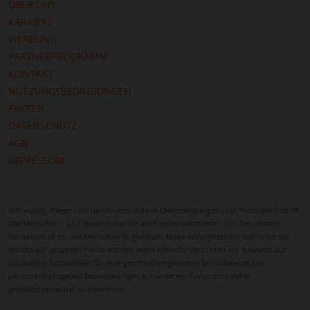
ÜBER UNS
individuell abgestimmte Betreuung im eigenen
KARRIERE
Zuhause sicherstellt.
WERBUNG
Die überschaubare Größe der Stadt schafft ein
PARTNERPROGRAMM
Umfeld, in dem Pflegebedürftige weiterhin soziale
KONTAKT
Kontakte pflegen können. Kontakte zu Nachbarn,
NUTZUNGSBEDINGUNGEN
Freunden oder Vereinen bleiben möglich, während
FAKTEN
die Betreuungskraft den Alltag strukturiert und
DATENSCHUTZ
sicherstellt, dass alltägliche Abläufe reibungslos
AGB
verlaufen. Diese Verbindung aus professioneller
IMPRESSUM
Unterstützung und sozialer Teilhabe ist für viele
Menschen besonders wertvoll.
Betreuung, Pflege und damit verbundene Dienstleistungen und Produkte betrifft
Seelow verfügt über eine funktionierende
alle Menschen - und damit natürlich auch jedes Geschlecht. Das Ziel unserer
medizinische Infrastruktur. Hausärzte, Apotheken
Redaktion ist es, alle Menschen in gleichem Maße anzusprechen. Damit Sie die
und therapeutische Einrichtungen sind gut
Inhalte auf unserem Portal leichter lesen können, verzichten wir bewusst auf
erreichbar, sodass Betreuungskräfte bei
zusätzliche Satzzeichen für eine geschlechtergerechte Schreibweise. Die
personenbezogenen Bezeichnungen auf unserem Portal sind daher
Arztbesuchen begleiten, Rezepte organisieren oder
geschlechtsneutral zu verstehen.
medizinische Abläufe koordinieren können. Dies