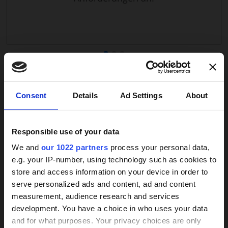
Unterbrechungen, wodurch Kontinuität, Sicherheit
und ein strukturierter Tagesablauf gewährleistet
werden.
Die Aufgaben der Betreuungskraft umfassen
pflegerische Tätigkeiten wie Unterstützung bei der
Körperpflege, Mobilitätshilfe oder Erinnerung an die
VERSTANDEN! ANGEBOTE ERHALTEN
Medikamenteneinnahme sowie hauswirtschaftliche
×
Consent
Details
Ad Settings
About
Aufgaben wie Kochen, Einkaufen, Wäschepflege und
kleinere Besorgungen. Ebenso wichtig ist die
emotionale Begleitung: Betreuungskräfte leisten
Responsible use of your data
Gesellschaft, strukturieren den Tagesablauf und
Weitere Services
sorgen dafür, dass Pflegebedürftige aktiv am
We and
our 1022 partners
process your personal data,
sozialen Leben teilnehmen können.
e.g. your IP-number, using technology such as cookies to
store and access information on your device in order to
Ein wesentlicher Vorteil liegt im Erhalt der
24h-Betreuungskraft
serve personalized ads and content, ad and content
Selbstständigkeit. Pflegebedürftige können weiterhin
measurement, audience research and services
gesucht?
in ihrer gewohnten Umgebung leben und viele Dinge
development. You have a choice in who uses your data
eigenständig erledigen, während sie jederzeit auf die
and for what purposes. Your privacy choices are only
Unterstützung der Betreuungskraft zurückgreifen