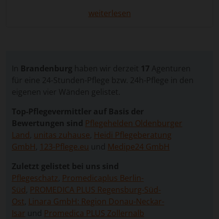
Die 24 Stunden Pflege in Premnitz bietet eine
weiterlesen
Lösung, die es ermöglicht, dass pflegebedürftige
Menschen in ihrem vertrauten Zuhause bleiben und
gleichzeitig professionelle Betreuung rund um die
Uhr erhalten. Diese Form der Pflege vereint
medizinische Unterstützung, persönliche Betreuung
In
Brandenburg
haben wir derzeit
17
Agenturen
und Hilfe im Alltag, sodass sowohl die
für eine 24-Stunden-Pflege bzw. 24h-Pflege in den
Lebensqualität der Pflegebedürftigen als auch die
eigenen vier Wänden gelistet.
Entlastung der Angehörigen gesichert ist.
Top-Pflegevermittler auf Basis der
Über unser Vergleichsportal können Sie
Bewertungen sind
Pflegehelden Oldenburger
unkompliziert und kostenfrei eine Anfrage stellen.
Land
,
unitas zuhause
,
Heidi Pflegeberatung
Wir leiten Ihre Anfrage an geprüfte
GmbH
,
123-Pflege.eu
und
Medipe24 GmbH
Vermittlungsagenturen weiter, sodass Sie
verschiedene Angebote vergleichen und die
Zuletzt gelistet bei uns sind
Betreuungskraft auswählen können, die am besten
Pflegeschatz
,
Promedicaplus Berlin-
zu den Bedürfnissen Ihres Angehörigen passt.
Süd
,
PROMEDICA PLUS Regensburg-Süd-
Ost
,
Linara GmbH: Region Donau-Neckar-
Isar
und
Promedica PLUS Zollernalb