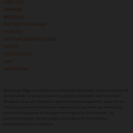
ÜBER UNS
Jetzt kostenlos und unverbindlich eine Anfrage
KARRIERE
stellen
WERBUNG
PARTNERPROGRAMM
Wenn Sie eine passende Betreuung für einen
KONTAKT
Angehörigen suchen, können Sie über unser
NUTZUNGSBEDINGUNGEN
Vergleichsportal kostenlos und unverbindlich eine
FAKTEN
Anfrage stellen. Sie erhalten innerhalb kurzer Zeit
DATENSCHUTZ
mehrere Angebote von geprüften
AGB
Vermittlungsagenturen, sodass Sie in Ruhe
IMPRESSUM
vergleichen können, welche Betreuungskraft am
besten zu Ihrer Situation passt – ganz ohne
Verpflichtung oder Kosten.
Betreuung, Pflege und damit verbundene Dienstleistungen und Produkte betrifft
Mit wenigen Angaben zu Ihrer Situation erhalten Sie
alle Menschen - und damit natürlich auch jedes Geschlecht. Das Ziel unserer
individuelle Vorschläge, die optimal auf die
Redaktion ist es, alle Menschen in gleichem Maße anzusprechen. Damit Sie die
Inhalte auf unserem Portal leichter lesen können, verzichten wir bewusst auf
Bedürfnisse Ihres Angehörigen abgestimmt sind. So
zusätzliche Satzzeichen für eine geschlechtergerechte Schreibweise. Die
finden Sie schnell und zuverlässig eine Lösung, die
personenbezogenen Bezeichnungen auf unserem Portal sind daher
Vertrauen schafft – für Sie, Ihre Familie und den
geschlechtsneutral zu verstehen.
Menschen, der Ihnen am Herzen liegt.