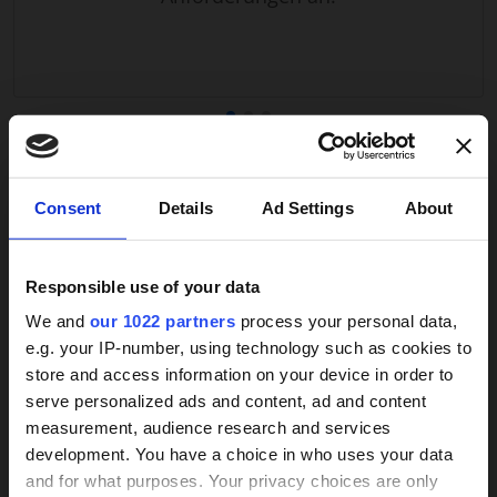
individuellen Bedürfnisse und Gewohnheiten des
Betroffenen und kann flexibel auf Veränderungen
reagieren. Diese persönliche Bindung steigert das
Wohlbefinden der Pflegebedürftigen und verschafft
den Angehörigen ein beruhigendes Gefühl von
Sicherheit.
VERSTANDEN! ANGEBOTE ERHALTEN
Ein weiterer Vorteil der 24-Stunden-Betreuung ist
×
Consent
Details
Ad Settings
About
die Entlastung der pflegenden Angehörigen.
Langfristige Pflege kann körperlich und emotional
belastend sein, insbesondere wenn Beruf und
Responsible use of your data
Familie zusätzlich zu bewältigen sind. Mit einer
Weitere Services
durchgehenden Betreuungskraft gewinnen
We and
our 1022 partners
process your personal data,
Angehörige wieder Zeit für sich selbst, für eigene
e.g. your IP-number, using technology such as cookies to
Aufgaben oder einfach zur Erholung. Diese
store and access information on your device in order to
24h-Betreuungskraft
Entlastung ist entscheidend, um Überforderung zu
serve personalized ads and content, ad and content
vermeiden und die Pflege langfristig sicherzustellen.
measurement, audience research and services
gesucht?
development. You have a choice in who uses your data
Auch finanziell bietet die 24-Stunden-Betreuung
and for what purposes. Your privacy choices are only
Vorteile. Sie ist oft kostengünstiger als eine