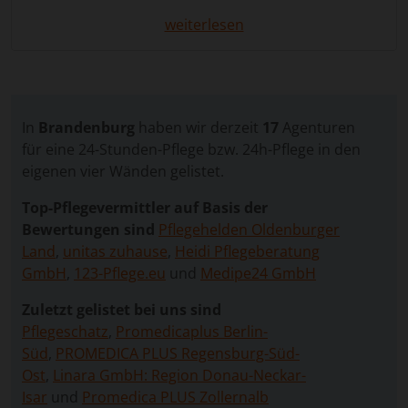
individuelle Lösung: Qualifizierte Betreuungskräfte
weiterlesen
unterstützen rund um die Uhr, übernehmen
pflegerische Aufgaben und entlasten die Familie
spürbar. Auf diese Weise kann Ihr Angehöriger
weiterhin in der vertrauten Umgebung leben,
während Sie als pflegender Angehöriger Sicherheit
In
Brandenburg
haben wir derzeit
17
Agenturen
und Unterstützung erhalten.
für eine 24-Stunden-Pflege bzw. 24h-Pflege in den
Die häusliche Pflege ermöglicht, dass
eigenen vier Wänden gelistet.
Pflegebedürftige in ihrem eigenen Zuhause bleiben –
Top-Pflegevermittler auf Basis der
ein Umfeld, das Sicherheit, Geborgenheit und
Bewertungen sind
Pflegehelden Oldenburger
Selbstbestimmung bietet. Ein Umzug in ein
Land
,
unitas zuhause
,
Heidi Pflegeberatung
Pflegeheim ist nicht immer notwendig oder
GmbH
,
123-Pflege.eu
und
Medipe24 GmbH
gewünscht. Durch die 24-Stunden-Betreuung
können alltägliche Aktivitäten, medizinische
Zuletzt gelistet bei uns sind
Versorgung und soziale Teilhabe gewährleistet
Pflegeschatz
,
Promedicaplus Berlin-
werden. Über unser Vergleichsportal können Sie
Süd
,
PROMEDICA PLUS Regensburg-Süd-
unkompliziert passende Betreuungskräfte finden.
Ost
,
Linara GmbH: Region Donau-Neckar-
Wir arbeiten mit erfahrenen Vermittlungsagenturen
Isar
und
Promedica PLUS Zollernalb