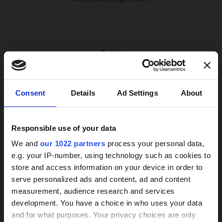
körperlich und emotional belastend. Mit einer 24-
Stunden-Betreuung können Sie Beruf, Familie und
Pflegeaufgaben besser vereinbaren und haben
gleichzeitig die Gewissheit, dass Ihr Angehöriger
professionell versorgt wird.
Darüber hinaus fördert eine persönliche Betreuung
VERSTANDEN! ANGEBOTE ERHALTEN
die Lebensqualität der Pflegebedürftigen. Routinen,
×
Consent
Details
Ad Settings
About
Gewohnheiten und Vorlieben können beibehalten
werden. Mahlzeiten, Freizeitgestaltung und
alltägliche Aktivitäten werden individuell gestaltet,
Responsible use of your data
wodurch Selbstständigkeit und Zufriedenheit
Weitere Services
erhalten bleiben. Die flexible, auf die jeweilige
We and
our 1022 partners
process your personal data,
Situation abgestimmte Pflege trägt zu einem
e.g. your IP-number, using technology such as cookies to
sicheren und harmonischen Alltag bei.
store and access information on your device in order to
24h-Betreuungskraft
serve personalized ads and content, ad and content
Finanzielle Entlastungen durch Pflegekassen oder
measurement, audience research and services
gesucht?
steuerliche Vorteile können die häusliche Pflege
development. You have a choice in who uses your data
zusätzlich unterstützen. So lässt sich die 24-
and for what purposes. Your privacy choices are only
Stunden-Betreuung optimal in den Alltag