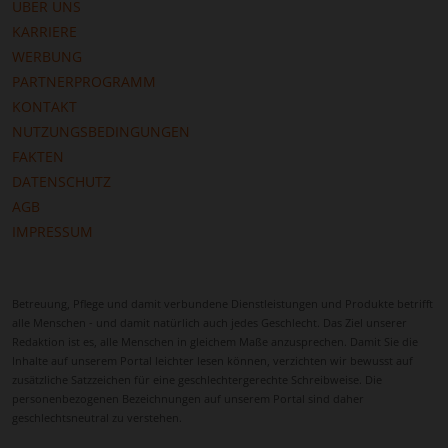
ÜBER UNS
abwechslungsreiche Tagesgestaltung. Spaziergänge
KARRIERE
in der Natur, Besuche kultureller Einrichtungen oder
WERBUNG
gemeinsame Freizeitaktivitäten fördern die
PARTNERPROGRAMM
körperliche und geistige Gesundheit.
KONTAKT
Betreuungskräfte können solche Aktivitäten
NUTZUNGSBEDINGUNGEN
begleiten und dafür sorgen, dass sie regelmäßig und
FAKTEN
sicher stattfinden.
DATENSCHUTZ
Durch die Kombination aus professioneller
AGB
Betreuung, familiärer Umgebung und naturnaher
IMPRESSUM
Lage entsteht eine besonders wertvolle
Pflegeoption. Die 24 Stunden Pflege in Drebkau
ermöglicht den Verbleib im vertrauten Zuhause und
Betreuung, Pflege und damit verbundene Dienstleistungen und Produkte betrifft
vereint Fürsorge, Sicherheit und Menschlichkeit –
alle Menschen - und damit natürlich auch jedes Geschlecht. Das Ziel unserer
eine echte Alternative zu stationären
Redaktion ist es, alle Menschen in gleichem Maße anzusprechen. Damit Sie die
Inhalte auf unserem Portal leichter lesen können, verzichten wir bewusst auf
Pflegeeinrichtungen.
zusätzliche Satzzeichen für eine geschlechtergerechte Schreibweise. Die
personenbezogenen Bezeichnungen auf unserem Portal sind daher
geschlechtsneutral zu verstehen.
Jetzt kostenlos und unverbindlich eine Anfrage