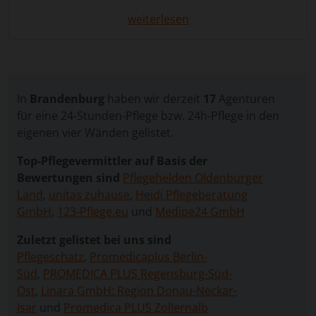
Pflegebedürftige sein gewohntes Zuhause verlassen
weiterlesen
muss? Die 24 Stunden Pflege in Drebkau bietet
hierfür eine individuelle Lösung. Sie verbindet
professionelle Pflege mit menschlicher Nähe und
ermöglicht es, dass pflegebedürftige Menschen
weiterhin in ihrem vertrauten Umfeld leben können.
In
Brandenburg
haben wir derzeit
17
Agenturen
Viele Familien legen großen Wert darauf, dass ältere
für eine 24-Stunden-Pflege bzw. 24h-Pflege in den
Angehörige so lange wie möglich zu Hause betreut
eigenen vier Wänden gelistet.
werden. Das vertraute Umfeld, gewohnte Abläufe
Top-Pflegevermittler auf Basis der
und bestehende soziale Kontakte tragen maßgeblich
Bewertungen sind
Pflegehelden Oldenburger
zum Wohlbefinden bei. Gleichzeitig kann die Pflege
Land
,
unitas zuhause
,
Heidi Pflegeberatung
über längere Zeit sehr belastend sein – besonders
GmbH
,
123-Pflege.eu
und
Medipe24 GmbH
wenn berufliche Verpflichtungen, eigene
gesundheitliche Einschränkungen oder andere
Zuletzt gelistet bei uns sind
Aufgaben berücksichtigt werden müssen. Eine 24-
Pflegeschatz
,
Promedicaplus Berlin-
Stunden-Betreuung schafft hier Entlastung und
Süd
,
PROMEDICA PLUS Regensburg-Süd-
stellt sicher, dass Ihr Angehöriger rund um die Uhr
Ost
,
Linara GmbH: Region Donau-Neckar-
gut versorgt ist.
Isar
und
Promedica PLUS Zollernalb