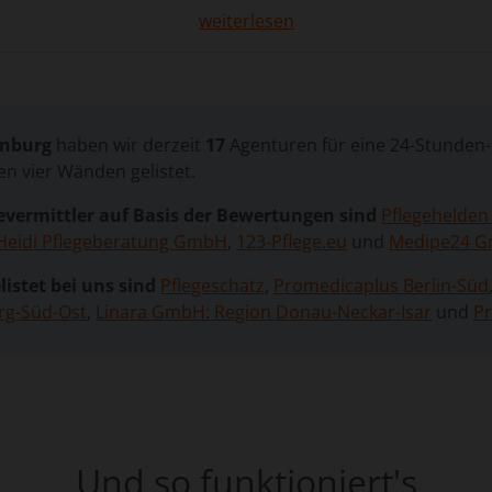
e Abläufe und bestehende soziale Kontakte tragen entsc
weiterlesen
eichzeitig kann die Pflege über längere Zeit eine erhebliche 
htungen, eigener gesundheitlicher Einschränkungen oder an
afft hier Entlastung für die Angehörigen und gewährleistet 
ierte Versorgung.
nburg
haben wir derzeit
17
Agenturen für eine 24-Stunden-P
tützt Sie dabei, unkompliziert die passende Betreuungskraft
en vier Wänden gelistet.
en zusammen, die qualifizierte Pflegekräfte bereitstellen. 
indlich. So können Sie verschiedene Angebote vergleichen
evermittler auf Basis der Bewertungen sind
Pflegehelden
len Bedürfnisse Ihres Familienmitglieds abgestimmt ist.
Heidi Pflegeberatung GmbH
,
123-Pflege.eu
und
Medipe24 
listet bei uns sind
Pflegeschatz
,
Promedicaplus Berlin-Süd
rg-Süd-Ost
,
Linara GmbH: Region Donau-Neckar-Isar
und
Pr
en-Betreuung
et zahlreiche Vorteile für Pflegebedürftige und deren Angeh
ute Person in ihrem vertrauten Zuhause bleiben kann. Das 
ät, das emotionale Wohlbefinden und die allgemeine Gesundh
 den Haushalt ein und ist rund um die Uhr verfügbar. Sie un
Und so funktioniert's
der Körperhygiene, bei der Zubereitung von Mahlzeiten und