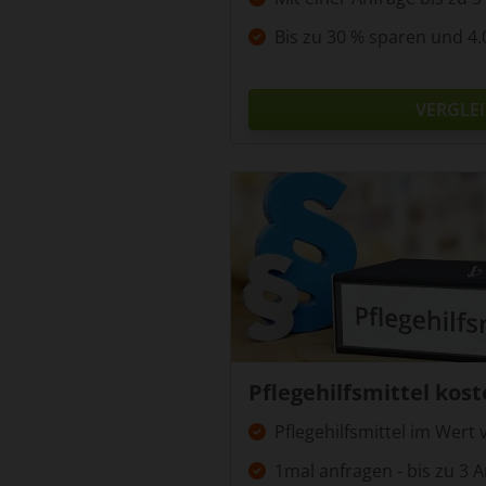
Durch die Kombination aus pr
Bis zu 30 % sparen und 4.
besonders wertvolle Pflegeop
vereint Fürsorge, Sicherheit 
VERGLE
Jetzt kostenlos und unverbi
Wenn Sie für einen Angehörig
und unverbindlich eine Anfra
sodass Sie in Ruhe vergleiche
Verpflichtung und ohne Koste
Unser Ziel ist es, Sie bei de
zuverlässig ist. Mit nur wenig
Bedürfnisse Ihres Angehörigen 
Familie und den Menschen, de
Pflegehilfsmittel kost
Pflegehilfsmittel im Wert 
1mal anfragen - bis zu 3 