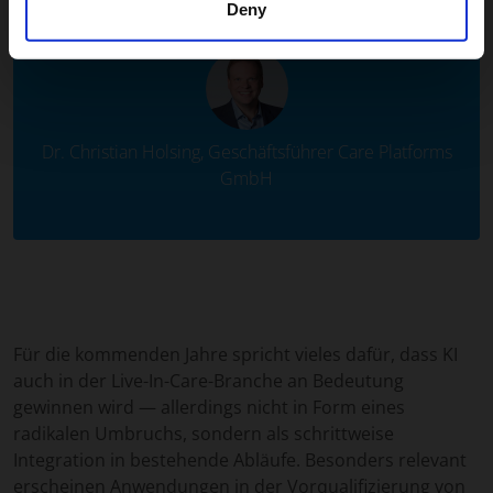
meters
Deny
Identify your device by actively scanning it for
specific characteristics (fingerprinting)
Find out more about how your personal data is processed
and set your preferences in the
details section
.
Dr. Christian Holsing, Geschäftsführer Care Platforms
We use cookies to personalise content and ads, to
GmbH
provide social media features and to analyse our traffic.
We also share information about your use of our site with
our social media, advertising and analytics partners who
may combine it with other information that you’ve
provided to them or that they’ve collected from your use
of their services.
Für die kommenden Jahre spricht vieles dafür, dass KI
auch in der Live-In-Care-Branche an Bedeutung
gewinnen wird — allerdings nicht in Form eines
radikalen Umbruchs, sondern als schrittweise
Integration in bestehende Abläufe. Besonders relevant
erscheinen Anwendungen in der Vorqualifizierung von