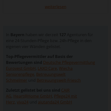
Teuschnitz bietet eine professionelle Lösung:
weiterlesen
Qualifizierte Betreuungskräfte kümmern sich
einfühlsam um Ihre Liebsten, übernehmen
pflegerische Aufgaben und gestalten den Alltag
sicher und strukturiert. So bleibt das vertraute
Zuhause erhalten, während Sie als Angehörige
In
Bayern
haben wir derzeit
127
Agenturen für
dringend benötigte Entlastung erfahren.
eine 24-Stunden-Pflege bzw. 24h-Pflege in den
Über unser Vergleichsportal können Sie kostenlos
eigenen vier Wänden gelistet.
und unverbindlich eine Anfrage stellen. Ihre
Top-Pflegevermittler auf Basis der
Angaben werden an geprüfte
Bewertungen sind
Deutsche Pflegevermittlung
Vermittlungsagenturen weitergeleitet, die Ihnen
Eurovest GmbH
,
LAXO Care
,
Wiecha
geeignete Betreuungskräfte vorstellen. Auf diese
Seniorenpflege
,
Betreuungswelt
Weise finden Sie unkompliziert die passende
Schmelmer
und
Betreuungswelt-Friesch
Unterstützung für Ihre individuelle Pflegesituation –
ohne dass Ihnen Kosten entstehen.
Zuletzt gelistet bei uns sind
CAIR
AG
,
Heart@Home GmbH
,
Pflege24 mit
Herz
,
viva24
und
aiutanda24 GmbH
Vorteile der 24-Stunden-Betreuung – Sicherheit,