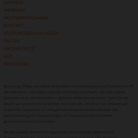
gewährleisten.
KARRIERE
WERBUNG
Die Nähe zu medizinischen Einrichtungen sorgt
PARTNERPROGRAMM
dafür, dass gesundheitliche Versorgung zuverlässig
KONTAKT
gewährleistet ist. Betreuungskräfte achten auf die
NUTZUNGSBEDINGUNGEN
regelmäßige Einnahme von Medikamenten,
FAKTEN
begleiten Arztbesuche und erkennen
DATENSCHUTZ
gesundheitliche Veränderungen frühzeitig. Dadurch
AGB
wird die Sicherheit der Pflegebedürftigen erhöht,
IMPRESSUM
und Angehörige können beruhigt sein, dass
jederzeit professionell eingegriffen wird.
Ein weiterer Vorteil der regionalen Betreuung ist die
Betreuung, Pflege und damit verbundene Dienstleistungen und Produkte betrifft
Förderung sozialer Kontakte. Spaziergänge durch
alle Menschen - und damit natürlich auch jedes Geschlecht. Das Ziel unserer
die Stadt, Treffen mit Bekannten oder die Teilnahme
Redaktion ist es, alle Menschen in gleichem Maße anzusprechen. Damit Sie die
Inhalte auf unserem Portal leichter lesen können, verzichten wir bewusst auf
an lokalen Veranstaltungen können von
zusätzliche Satzzeichen für eine geschlechtergerechte Schreibweise. Die
Betreuungskräften begleitet werden. Dies verringert
personenbezogenen Bezeichnungen auf unserem Portal sind daher
Einsamkeit, stärkt das psychische Wohlbefinden und
geschlechtsneutral zu verstehen.
ermöglicht Pflegebedürftigen, aktiv am
Die auf unserer Website bereitgestellten Informationen stellen keine
gesellschaftlichen Leben teilzunehmen. Gleichzeitig
Rechtsberatung dar und sollen keine rechtlichen Fragen oder Probleme