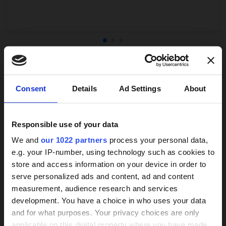
Auszeiten zu genießen. Die emotionale Entlastung
wirkt sich positiv auf die Gesundheit der pflegenden
Angehörigen aus.
Ein weiterer wichtiger Vorteil ist die soziale und
emotionale Begleitung. Die ständige Anwesenheit
VERSTANDEN! ANGEBOTE ERHALTEN
einer Betreuungskraft reduziert Einsamkeit, fördert
die Kommunikation und trägt zu einem stabilen
×
Consent
Details
Ad Settings
About
Alltag bei. Gemeinsame Aktivitäten wie
Spaziergänge, Gespräche oder Freizeitgestaltung
stärken das Vertrauen zwischen Pflegebedürftigen
Responsible use of your data
Weitere Services
und Betreuungspersonen und fördern das
We and
our 1022 partners
process your personal data,
Wohlbefinden. Gleichzeitig können gesundheitliche
e.g. your IP-number, using technology such as cookies to
Veränderungen frühzeitig erkannt werden, wodurch
store and access information on your device in order to
das Risiko von Notfällen deutlich verringert wird.
24h-Betreuungskraft
serve personalized ads and content, ad and content
Betreuungskräfte übernehmen Aufgaben in der
measurement, audience research and services
gesucht?
Körperpflege, Mobilität und unterstützen bei
development. You have a choice in who uses your data
medizinischen Erfordernissen, wie Arztbesuchen
and for what purposes. Your privacy choices are only
oder der regelmäßigen Einnahme von
Über 800 Anbieter
applicable on this digital property where you have made