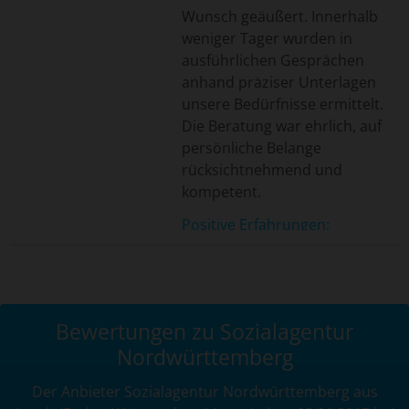
Wunsch geäußert. Innerhalb
weniger Tager wurden in
ausführlichen Gesprächen
anhand präziser Unterlagen
unsere Bedürfnisse ermittelt.
Die Beratung war ehrlich, auf
persönliche Belange
rücksichtnehmend und
kompetent.
Positive Erfahrungen:
Schnelle Reaktion auf unseren
Anruf. Ausführliche freundliche
Beratung.
Bewertungen zu Sozialagentur
Nordwürttemberg
Der Anbieter Sozialagentur Nordwürttemberg aus