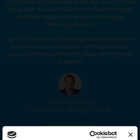
Lorch (Baden-Württemberg) ist seit dem 02.01.2017 bei
uns gelistet. Auf dieser Seite können Sie Erfahrungen
und Bewertungen lesen und auch eine eigene
Bewertung abgeben.
Durch das Teilen Ihrer Erfahrungen helfen Sie anderen
Suchenden und unterstützen 24h-Pflege-Check.de
dabei, die erste Anlaufstelle für pflegende Angehörige
zu werden.
Dr. Christan Holsing
Geschäftsführer 24h-pflege-check.de
JETZT BEWERTEN