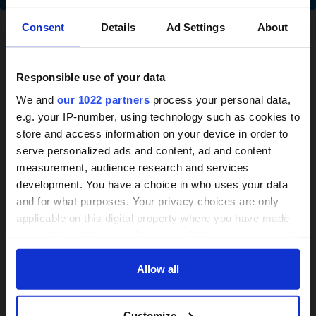
×
Consent
Details
Ad Settings
About
Die folgenden Information sind vom Anbieter
Responsible use of your data
Sozialagentur Nordwürttemberg
bereitgestellt.
We and
our 1022 partners
process your personal data,
e.g. your IP-number, using technology such as cookies to
store and access information on your device in order to
24h-Betreuungskraft
serve personalized ads and content, ad and content
measurement, audience research and services
gesucht?
Finden Sie Sozialagentur
development. You have a choice in who uses your data
Nordwürttemberg auf Google Maps
and for what purposes. Your privacy choices are only
Über 800 Anbieter
applicable on this digital property where you have made
Vergleich seit 2014
your choices. You can change or withdraw your consent
Bitte
Marketing-Cookies
akzeptieren, um die Karte
any time from the Cookie Declaration or by clicking on
Bis zu 30% Kosten sparen
sehen zu können.
the Privacy trigger icon.
Allow all
If you allow, we would also like to:
JETZT VERGLEICHEN
Customize