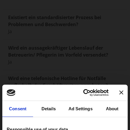
Existiert ein standardisierter Prozess bei
Problemen und Beschwerden?
Ja
Wird ein aussagekräftiger Lebenslauf der
Betreuerin/ Pflegerin im Vorfeld versendet?
Ja
Wird eine telefonische Hotline für Notfälle
außerhalb der Geschäftszeiten angeboten?
Ja
Betreuungskräfte stammen aus:
×
Consent
Details
Ad Settings
About
Bulgarien
Polen
Rumänien
Responsible use of your data