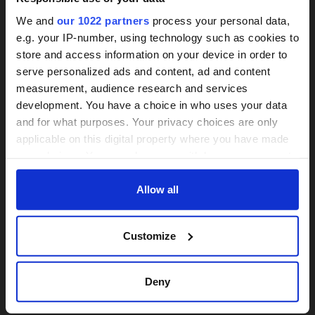
We and
our 1022 partners
process your personal data,
Ist auch stundenweise Betreuung möglich?
e.g. your IP-number, using technology such as cookies to
Nein
store and access information on your device in order to
24h-Betreuungskraft
serve personalized ads and content, ad and content
Ist ein unverbindliches Telefonat im Vorfeld der
measurement, audience research and services
gesucht?
Beschäftigung mit der Betreuerin / Pflegerin
development. You have a choice in who uses your data
möglich?
and for what purposes. Your privacy choices are only
Ja
Über 800 Anbieter
applicable on this digital property where you have made
Vergleich seit 2014
your choices. You can change or withdraw your consent
any time from the Cookie Declaration or by clicking on
Bis zu 30% Kosten sparen
Mitglied in folgenden Verbänden:
the Privacy trigger icon.
Allow all
Sekcja Agencji Opieki SAO (Verband der
Betreuungsagenturen)
If you allow, we would also like to:
Sonstige
JETZT VERGLEICHEN
Customize
Collect information about your geographical
location which can be accurate to within several
meters
Deny
Identify your device by actively scanning it for
specific characteristics (fingerprinting)