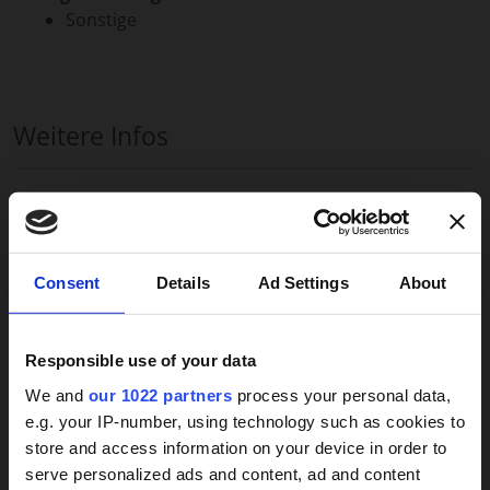
Sonstige
Weitere Infos
PflegeMed - IHRE ALTERNATIVE ZUM PFLEGEHEIM -
24 Stunden Pflege SOGENANNTE 24 STUNDEN
PFLEGE IM EIGENEN ZUHAUSE- bundesweit und
×
Consent
Details
Ad Settings
About
absolut legal! Erfassen Sie den Pflegebedarf durch
unseren Fragebogen online: http://pflege-
med.de/fragebogen/ oder Lassen Sie sich
Responsible use of your data
unverbindlich beraten: Mobil: 0176 72202 117 Tel.:
We and
our 1022 partners
process your personal data,
0302 178 2106 Wir kümmern uns im Vorfeld um die
e.g. your IP-number, using technology such as cookies to
komplette Organisation und garantieren Ihnen: ~
store and access information on your device in order to
Einsatz innerhalb von 3 – 7 Tagen möglich ~ Nur
24h-Betreuungskraft
serve personalized ads and content, ad and content
geprüftes Pflegepersonal ~ 24 Stunden