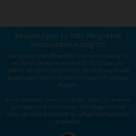
Bewertungen zu PMS PflegeMed
Seniorenbetreuung UG
Der Anbieter PMS PflegeMed Seniorenbetreuung UG
aus Berlin (Berlin) ist seit dem 27.12.2020 bei uns
gelistet. Auf dieser Seite können Sie Erfahrungen und
Bewertungen lesen und auch eine eigene Bewertung
abgeben.
Durch das Teilen Ihrer Erfahrungen helfen Sie anderen
Suchenden und unterstützen 24h-Pflege-Check.de
dabei, die erste Anlaufstelle für pflegende Angehörige
zu werden.