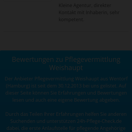
Kleine Agentur, direkter
Kontakt mit Inhaberin, sehr
kompetent.
Bewertungen zu Pflegevermittlung
Weishaupt
Der Anbieter Pflegevermittlung Weishaupt aus Wentorf
(Hamburg) ist seit dem 30.12.2013 bei uns gelistet. Auf
dieser Seite können Sie Erfahrungen und Bewertungen
lesen und auch eine eigene Bewertung abgeben.
Durch das Teilen Ihrer Erfahrungen helfen Sie anderen
Suchenden und unterstützen 24h-Pflege-Check.de
dabei, die erste Anlaufstelle für pflegende Angehörige