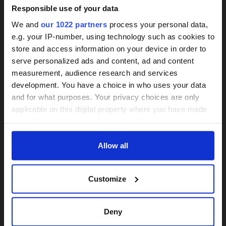
Responsible use of your data
We and
our 1022 partners
process your personal data,
Finden Sie Pflegevermittlung
e.g. your IP-number, using technology such as cookies to
Weishaupt auf Google Maps
store and access information on your device in order to
24h-Betreuungskraft
serve personalized ads and content, ad and content
measurement, audience research and services
gesucht?
Bitte
Marketing-Cookies
akzeptieren, um die Karte
development. You have a choice in who uses your data
sehen zu können.
and for what purposes. Your privacy choices are only
Über 800 Anbieter
applicable on this digital property where you have made
Vergleich seit 2014
your choices. You can change or withdraw your consent
any time from the Cookie Declaration or by clicking on
Bis zu 30% Kosten sparen
the Privacy trigger icon.
Allow all
Dürfen wir Ihnen weiterhelfen?
If you allow, we would also like to:
Dann fordern Sie jetzt ein
JETZT VERGLEICHEN
Customize
Collect information about your geographical
unverbindliches Angebot an.
location which can be accurate to within several
meters
Deny
Identify your device by actively scanning it for