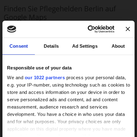
Finden Sie Pflegehelden Berlin auf
Google Maps
Bitte
Marketing-Cookies
akzeptieren, um die Karte
sehen zu können.
×
Consent
Details
Ad Settings
About
Responsible use of your data
We and
our 1022 partners
process your personal data,
Dürfen wir Ihnen weiterhelfen?
e.g. your IP-number, using technology such as cookies to
store and access information on your device in order to
Dann fordern Sie jetzt ein
24h-Betreuungskraft
serve personalized ads and content, ad and content
unverbindliches Angebot an.
measurement, audience research and services
gesucht?
development. You have a choice in who uses your data
and for what purposes. Your privacy choices are only
Über 800 Anbieter
applicable on this digital property where you have made
Angebot anfordern
Vergleich seit 2014
your choices. You can change or withdraw your consent