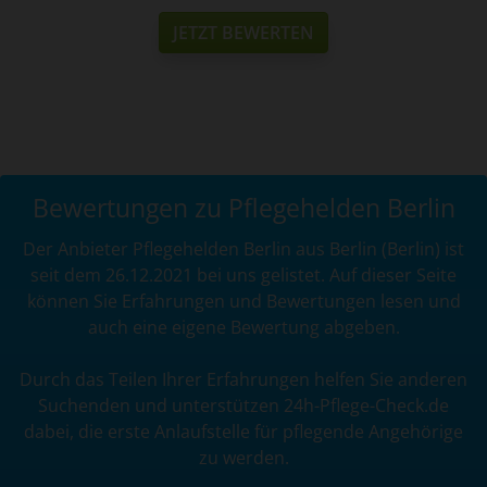
JETZT BEWERTEN
Bewertungen zu Pflegehelden Berlin
Der Anbieter Pflegehelden Berlin aus Berlin (Berlin) ist
seit dem 26.12.2021 bei uns gelistet. Auf dieser Seite
können Sie Erfahrungen und Bewertungen lesen und
auch eine eigene Bewertung abgeben.
Durch das Teilen Ihrer Erfahrungen helfen Sie anderen
Suchenden und unterstützen 24h-Pflege-Check.de
dabei, die erste Anlaufstelle für pflegende Angehörige
zu werden.