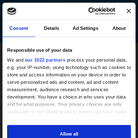
Dr. Christan Holsing
Geschäftsführer 24h-pflege-check.de
×
Consent
Details
Ad Settings
About
JETZT BEWERTEN
Responsible use of your data
We and
our 1022 partners
process your personal data,
e.g. your IP-number, using technology such as cookies to
store and access information on your device in order to
24h-Betreuungskraft
serve personalized ads and content, ad and content
measurement, audience research and services
gesucht?
development. You have a choice in who uses your data
Finden Sie Humanis - Pflege- und
and for what purposes. Your privacy choices are only
Betreuungsdienst für pflegebedürftige
Über 800 Anbieter
applicable on this digital property where you have made
Personen GmbH auf Google Maps
Vergleich seit 2014
your choices. You can change or withdraw your consent
any time from the Cookie Declaration or by clicking on
Bis zu 30% Kosten sparen
the Privacy trigger icon.
Allow all